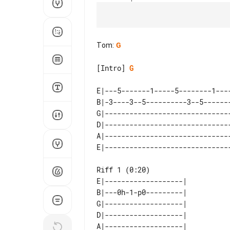
Tom
:
G
[Intro] 
G
E|---5-------1-----5--------1----
B|-3----3--5----------3--5-------
G|-------------------------------
D|-------------------------------
A|-------------------------------
E|-------------------| 

B|---0h-1-p0---------| 

G|-------------------| 

D|-------------------| 

A|-------------------| 
