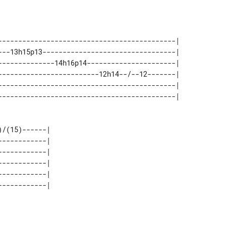
--------------------------------------------| 

---13h15p13---------------------------------| 

--------------14h16p14----------------------| 

-------------------------12h14--/--12-------| 

--------------------------------------------| 

/(15)------| 

-----------| 

-----------| 

-----------| 

-----------| 
