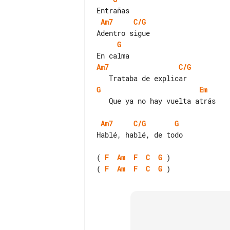
Am7
C/G
G
Am7
C/G
G
Em
   Que ya no hay vuelta atrás

Am7
C/G
G
Hablé, hablé, de todo

( 
F
Am
F
C
G
( 
F
Am
F
C
G