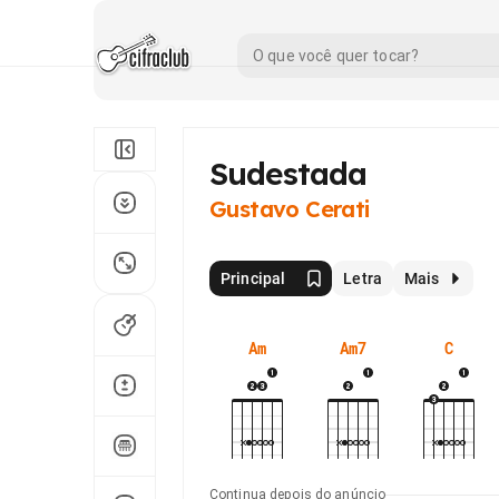
Sudestada
Gustavo Cerati
Principal
Letra
Mais
Am
Am7
C
Continua depois do anúncio