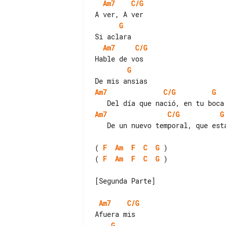
Am7
C/G
G
Am7
C/G
G
Am7
C/G
G
Am7
C/G
G
   De un nuevo temporal, que estalla

( 
F
Am
F
C
G
( 
F
Am
F
C
G
 )

[Segunda Parte]

Am7
C/G
G