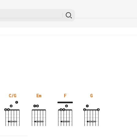
C/G
Em
F
G