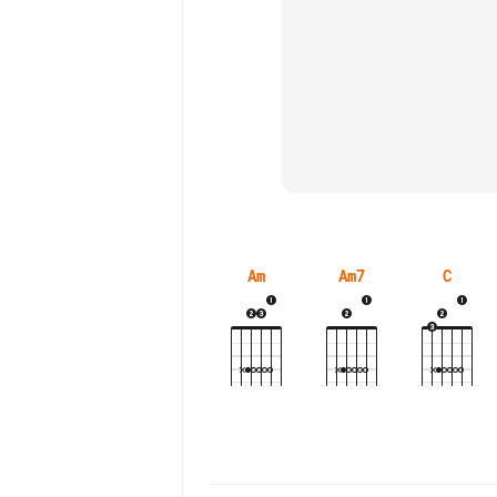
Am
Am7
C