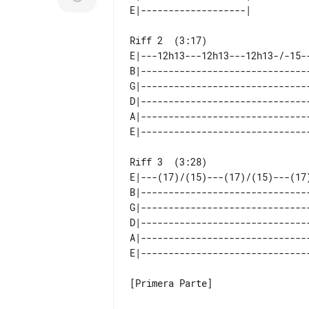
E|---12h13---12h13---12h13-/-15-
B|------------------------------
G|------------------------------
D|------------------------------
A|------------------------------
E|---(17)/(15)---(17)/(15)---(17)
B|-------------------------------
G|-------------------------------
D|-------------------------------
A|-------------------------------
[Primera Parte]
