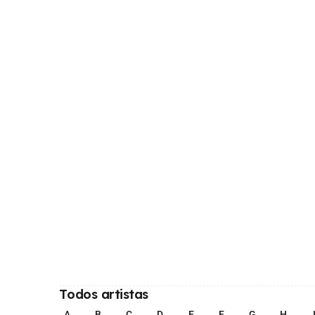
Todos artistas
A
B
C
D
E
F
G
H