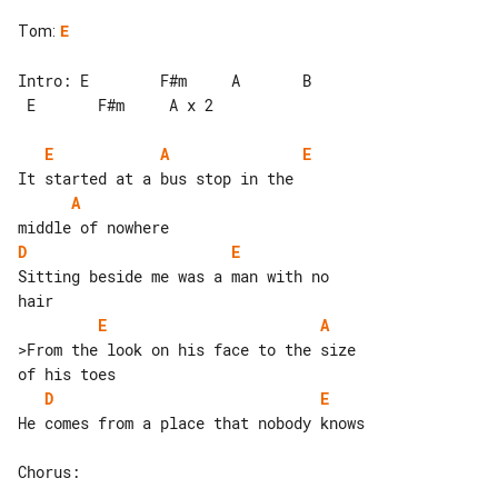
Tom
:
E
Intro: E        F#m     A       B      

 E       F#m     A x 2

E
A
E
A
D
E
Sitting beside me was a man with no 

E
A
>From the look on his face to the size 

D
E
He comes from a place that nobody knows

Chorus:
