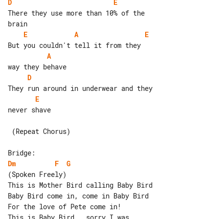
D
E
There they use more than 10% of the 

E
A
E
A
D
E
never shave

 (Repeat Chorus)

Dm
F
G
(Spoken Freely)

This is Mother Bird calling Baby Bird

Baby Bird come in, come in Baby Bird

For the love of Pete come in!

This is Baby Bird...sorry I was 
