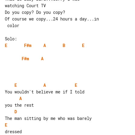
watching Court TV

Do you copy? Do you copy?

Of course we copy...24 hours a day...in

 color

E
F#m
A
B
E
F#m
A
E
A
E
A
D
E