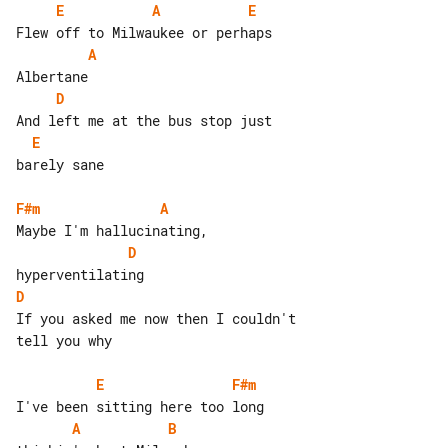
E
A
E
A
D
E
barely sane

F#m
A
D
D
If you asked me now then I couldn't 

tell you why

E
F#m
A
B