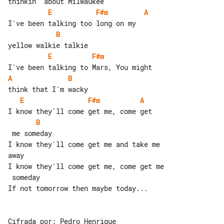
E
F#m
A
B
E
F#m
A
B
E
F#m
A
B
 me someday

I know they'll come get me and take me 

away

I know they'll come get me, come get me

 someday

If not tomorrow then maybe today...
