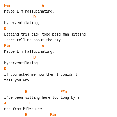
F#m
A
D
D
Letting this big- toed bald man sitting

F#m
A
D
D
If you asked me now then I couldn't 

tell you why

E
F#m
A
B
E
F#m