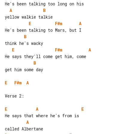
A
B
E
F#m
A
B
E
F#m
A
B
get him some day

E
F#m
A
Verse 2:

E
A
E
A