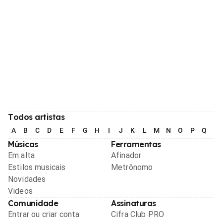
Todos artistas
A
B
C
D
E
F
G
H
I
J
K
L
M
N
O
P
Q
R
Músicas
Ferramentas
Em alta
Afinador
Estilos musicais
Metrônomo
Novidades
Videos
Comunidade
Assinaturas
Entrar ou criar conta
Cifra Club PRO