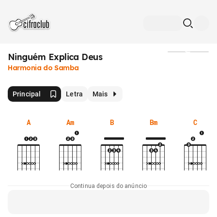
Ninguém Explica Deus
Mídia
Harmonia do Samba
Principal
Letra
Mais
A
Am
B
Bm
C
Continua depois do anúncio