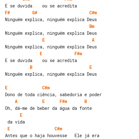
F#
G#
C#m
Bm
E
A
E
F#m
B
E
Ninguém explica, ninguém explica Deus

E
C#m
A
E
F#m
B
E
E
C#m
Antes que o haja houvesse   Ele já era 
