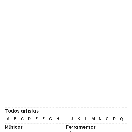
Todos artistas
A
B
C
D
E
F
G
H
I
J
K
L
M
N
O
P
Q
R
Músicas
Ferramentas