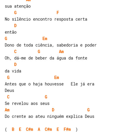
G
F
D
G
Em
C
G
Am
D
G
Em
Antes que o haja houvesse   Ele já era 

C
G
Am
D
G
Do crente ao ateu ninguém explica Deus

(  
B
E
C#m
A
C#m
E
F#m
  )
