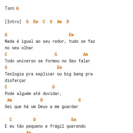
Tom
:
G
[Intro]  
G
Em
C
G
Am
D
G
Em
Nada é igual ao seu redor, tudo se faz 

C
G
Am
G
Em
Teologia pra explicar ou big bang pra 

C
G
Am
D
G
Sei que há um Deus a me guardar

C
D
Em
Am