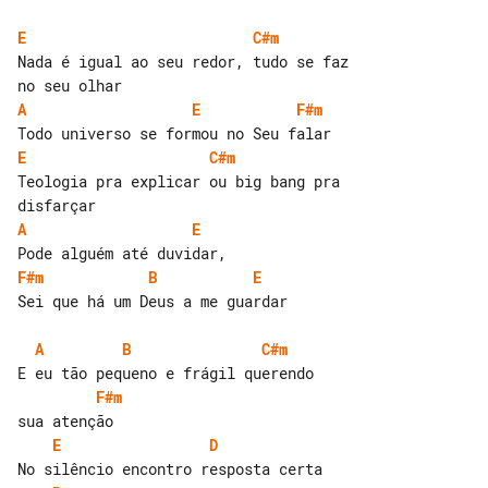
E
C#m
Nada é igual ao seu redor, tudo se faz 

A
E
F#m
E
C#m
Teologia pra explicar ou big bang pra 

A
E
F#m
B
E
Sei que há um Deus a me guardar

A
B
C#m
F#m
E
D