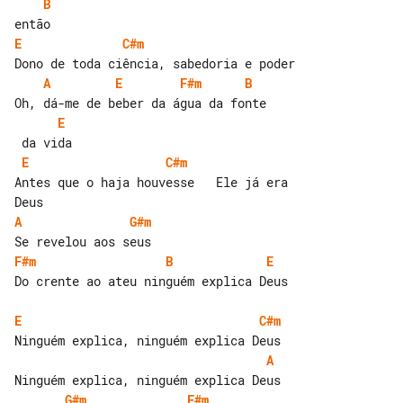
B
E
C#m
A
E
F#m
B
E
E
C#m
Antes que o haja houvesse   Ele já era 

A
G#m
F#m
B
E
Do crente ao ateu ninguém explica Deus

E
C#m
A
G#m
F#m