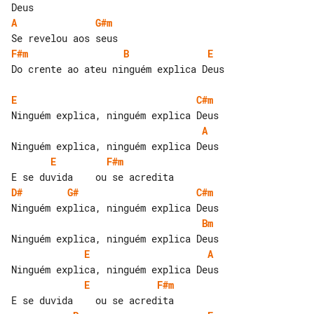
A
G#m
F#m
B
E
Do crente ao ateu ninguém explica Deus

E
C#m
A
E
F#m
D#
G#
C#m
Bm
E
A
E
F#m