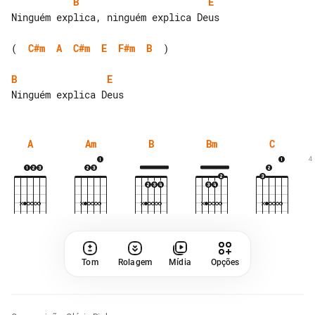
B
E
Ninguém explica, ninguém explica Deus

(  
C#m
A
C#m
E
F#m
B
  )

B
E
A
Am
B
Bm
C
4
Tom
Rolagem
Mídia
Opções