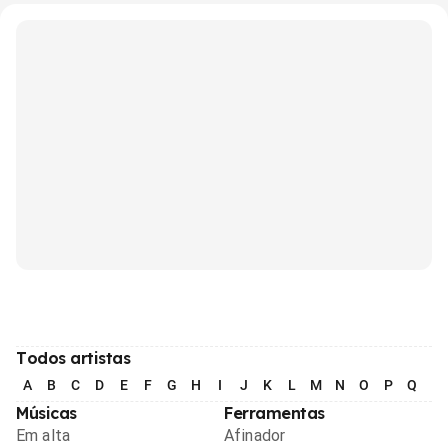
Todos artistas
A
B
C
D
E
F
G
H
I
J
K
L
M
N
O
P
Q
R
Músicas
Ferramentas
Em alta
Afinador