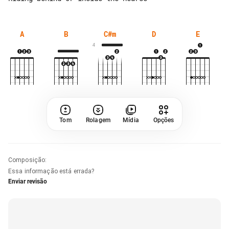
A
B
C#m
D
E
4
Tom
Rolagem
Mídia
Opções
Composição
:
Essa informação está errada?
Enviar revisão