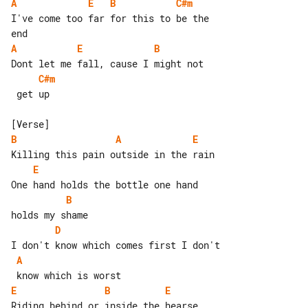
A
E
B
C#m
I've come too far for this to be the 

A
E
B
C#m
 get up

B
A
E
E
B
D
A
E
B
E