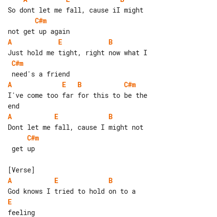
C#m
A
E
B
C#m
A
E
B
C#m
I've come too far for this to be the 

A
E
B
C#m
 get up

A
E
B
E