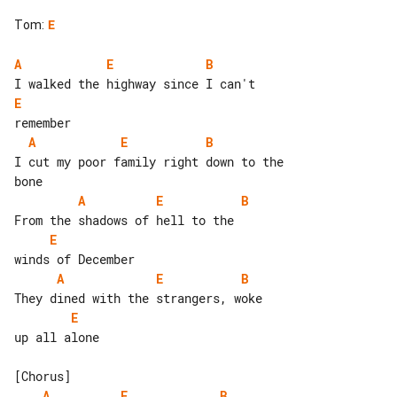
Tom
:
E
A
E
B
E
A
E
B
I cut my poor family right down to the 

A
E
B
E
A
E
B
E
up all alone

A
E
B