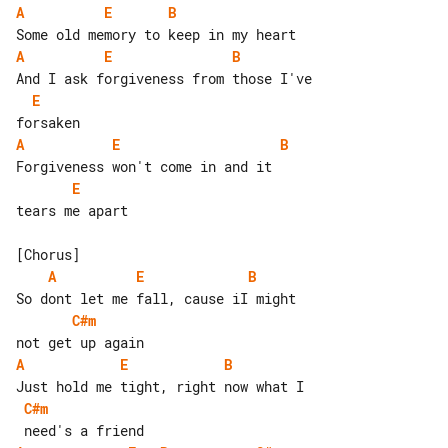
A
E
B
A
E
B
E
A
E
B
E
tears me apart

A
E
B
C#m
A
E
B
C#m