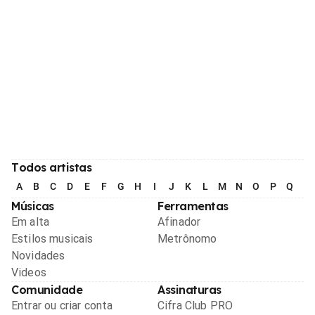
Todos artistas
A
B
C
D
E
F
G
H
I
J
K
L
M
N
O
P
Q
R
Músicas
Ferramentas
Em alta
Afinador
Estilos musicais
Metrônomo
Novidades
Videos
Comunidade
Assinaturas
Entrar ou criar conta
Cifra Club PRO