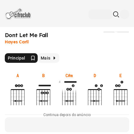
Dont Let Me Fall
Mídia
Hayes Carll
Principal
Mais
A
B
C#m
D
E
4
Continua depois do anúncio