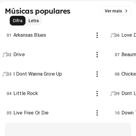
Músicas populares
Ver mais
Cifra
Letra
Arkansas Blues
Love 
01
06
Drive
Beaum
02
07
I Dont Wanna Grow Up
Chick
03
08
Little Rock
Dont L
04
09
Live Free Or Die
Down 
05
10