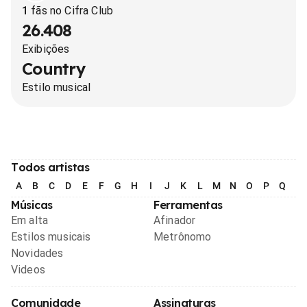
1
fãs no Cifra Club
26.408
Exibições
Country
Estilo musical
Todos artistas
A
B
C
D
E
F
G
H
I
J
K
L
M
N
O
P
Q
R
Músicas
Ferramentas
Em alta
Afinador
Estilos musicais
Metrônomo
Novidades
Videos
Comunidade
Assinaturas