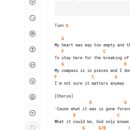
Tom
:
G
G
F
C
G
D
F
C
G
I'm not sure it matters anyway

D
G
D
C
G
G/B