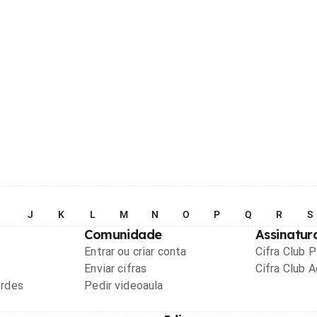
I
J
K
L
M
N
O
P
Q
R
S
Comunidade
Assinatur
Entrar ou criar conta
Cifra Club 
Enviar cifras
Cifra Club 
ordes
Pedir videoaula