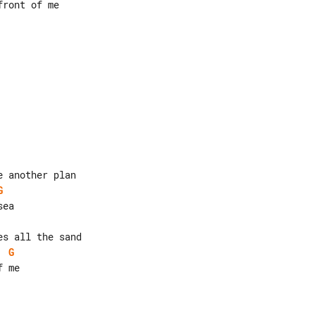
G
G
 me
