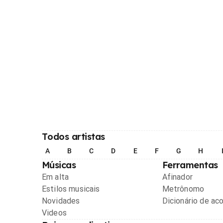
Todos artistas
A
B
C
D
E
F
G
H
Músicas
Ferramentas
Em alta
Afinador
Estilos musicais
Metrônomo
Novidades
Dicionário de ac
Videos