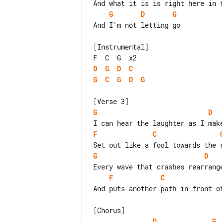
G
D
G
And I'm not letting go

[Instrumental]

D
G
D
C
G
C
G
D
G
G
D
F
C
G
D
F
C
And puts another path in front of
D
G