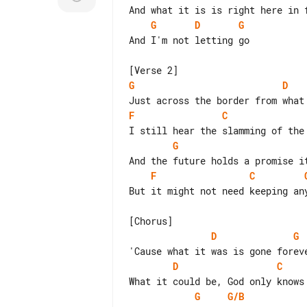
G
D
G
And I'm not letting go

G
D
F
C
G
F
C
But it might not need keeping any
D
G
D
C
G
G/B