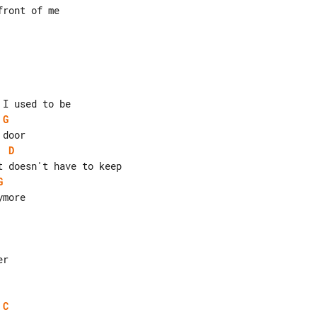
G
D
G
more

C