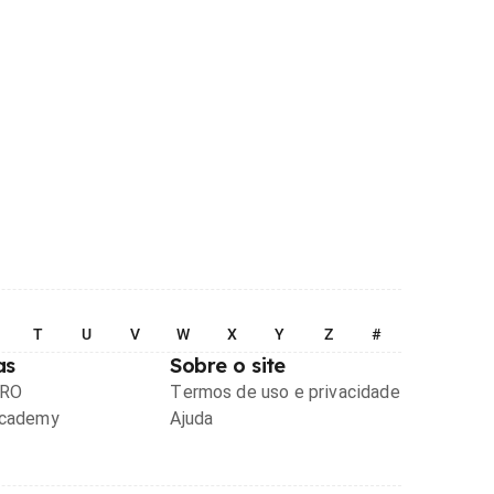
T
U
V
W
X
Y
Z
#
as
Sobre o site
PRO
Termos de uso e privacidade
Academy
Ajuda