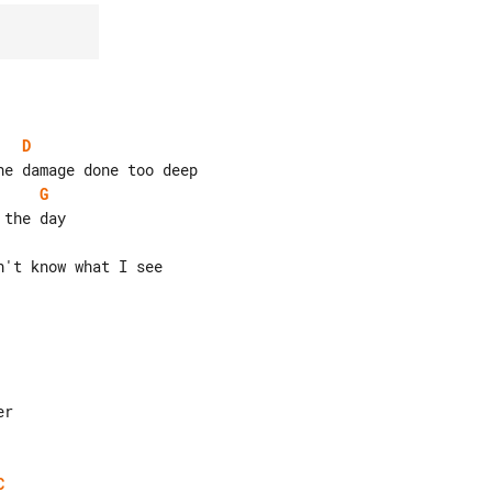
D
G
C