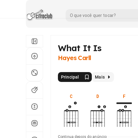
What It Is
Hayes Carll
Principal
Mais
C
D
F
Continua depois do anúncio