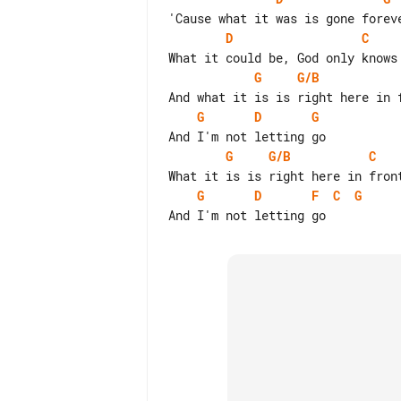
D
C
G
G/B
G
D
G
G
G/B
C
G
D
F
C
G