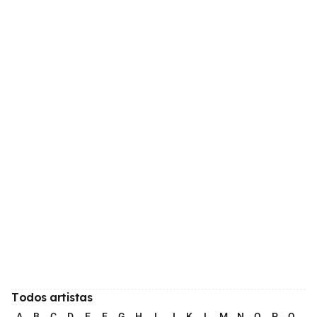
Todos artistas
A
B
C
D
E
F
G
H
I
J
K
L
M
N
O
P
Q
R