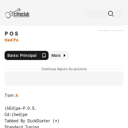
P O S
Mídia
Hed Pe
Baixo: Principal
Mais
Continua depois do anúncio
Tom
:
A
(hEd)pe-P.O.S.

Cd:(hed)pe

Tabbed By DickDieter (*)

Standard Tuning
