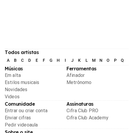
Todos artistas
A
B
C
D
E
F
G
H
I
J
K
L
M
N
O
P
Q
R
Músicas
Ferramentas
Em alta
Afinador
Estilos musicais
Metrônomo
Novidades
Videos
Comunidade
Assinaturas
Entrar ou criar conta
Cifra Club PRO
Enviar cifras
Cifra Club Academy
Pedir videoaula
Sobre o site