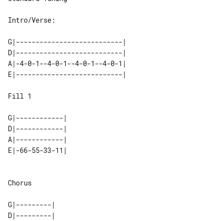
Intro/Verse:

G|---------------------------|

D|---------------------------|

A|-4-0-1--4-0-1--4-0-1--4-0-1|

E|---------------------------|

Fill 1

G|------------|

A|------------|

E|-66-55-33-11|

Chorus

G|---------|

D|---------|
