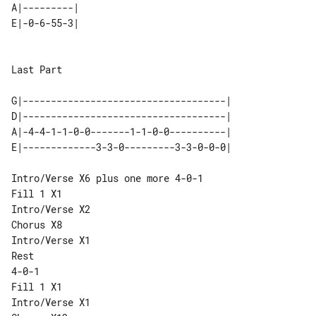
A|---------|

E|-0-6-55-3|

Last Part

G|------------------------------------|

D|------------------------------------|

A|-4-4-1-1-0-0-------1-1-0-0----------|

E|-------------3-3-0---------3-3-0-0-0|

Intro/Verse X6 plus one more 4-0-1

Fill 1 X1

Intro/Verse X2

Chorus X8

Intro/Verse X1

Rest

4-0-1

Fill 1 X1

Intro/Verse X1
