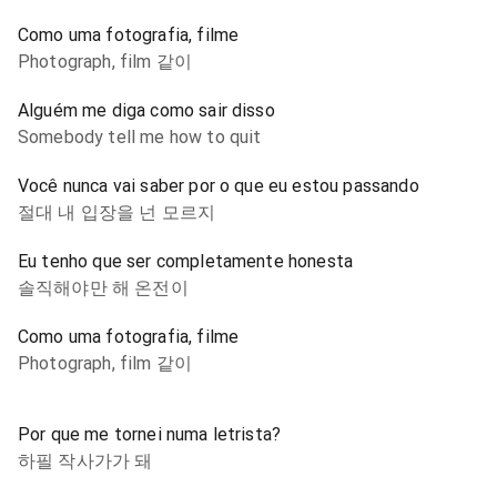
Como uma fotografia, filme
Photograph, film 같이
Alguém me diga como sair disso
Somebody tell me how to quit
Você nunca vai saber por o que eu estou passando
절대 내 입장을 넌 모르지
Eu tenho que ser completamente honesta
솔직해야만 해 온전이
Como uma fotografia, filme
Photograph, film 같이
Por que me tornei numa letrista?
하필 작사가가 돼