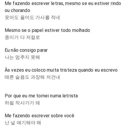
Me fazendo escrever letras, mesmo se eu estiver rindo
ou chorando
웃어도 울어도 가사를 적네
Mesmo se o papel estiver todo molhado
종이가 다 저절로
Eu não consigo parar
나는 멈추지 못해
Às vezes eu coloco muita tristeza quando eu escrevo
때론 슬픔도 과장해 저건내
Por que eu me tornei numa letrista
하필 작사가가 돼
Me fazendo escrever sobre você
난 널 얘기해야 해