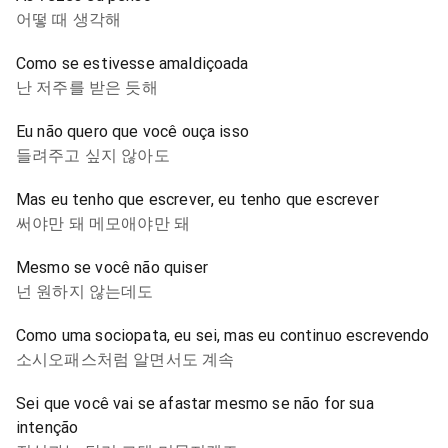
어떻 때 생각해
Como se estivesse amaldiçoada
난 저주를 받은 듯해
Eu não quero que você ouça isso
들려주고 싶지 않아도
Mas eu tenho que escrever, eu tenho que escrever
써야만 돼 메모애야만 돼
Mesmo se você não quiser
넌 원하지 않는데도
Como uma sociopata, eu sei, mas eu continuo escrevendo
소시오패스처럼 알면서도 계속
Sei que você vai se afastar mesmo se não for sua
intenção