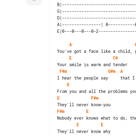
B|-------------------------------
G|-------------------------------
D|-------------------------------
A|----------------| 0-----------0
A
E
C#
F#m
G#m
A
D
E
F#m
F#m
E
E
E