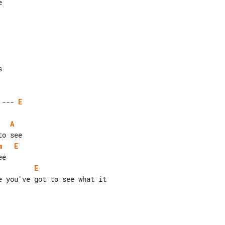
 --- 
E
A
m
E
E