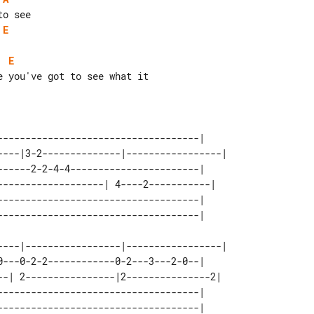
E
E
------------------------------------|     

----|3-2--------------|-----------------| 

------2-2-4-4-----------------------|     

-------------------| 4----2-----------|   

------------------------------------|     

----|-----------------|-----------------| 

0---0-2-2------------0-2---3---2-0--|     

--| 2----------------|2---------------2|  

------------------------------------|     

------------------------------------|     
