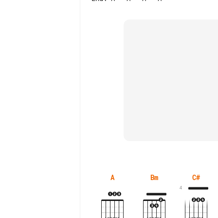
A
Bm
C#
4