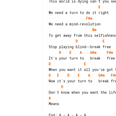
E
F#m
Bm
D
E
D
E
A
G#m
F#m
 
D
E
D
E
D
E
A
G#m
F#
D
A
Means
