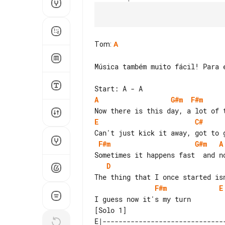
Tom
:
A
Música também muito fácil! Para e
A
G#m
F#m
E
C#
F#m
G#m
A
D
F#m
E
[Solo 1]

E|-------------------------------