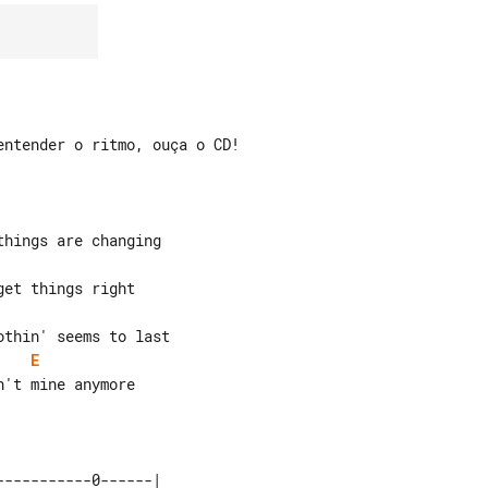
ntender o ritmo, ouça o CD!

E
----------0------|    
