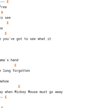
--- 
E
A
E
E
E
E
-- 
E
A