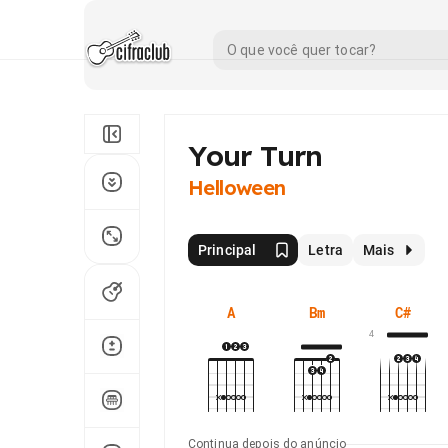
Your Turn
Helloween
Principal
Letra
Mais
A
Bm
C#
4
Continua depois do anúncio