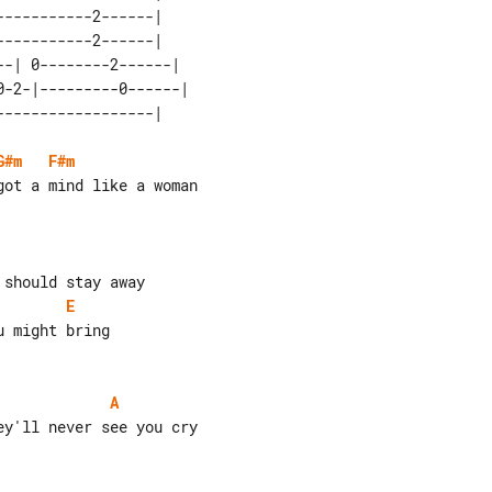
----------2------|    

----------2------|    

-| 0--------2------|  

-2-|---------0------| 

G#m
F#m
E
A