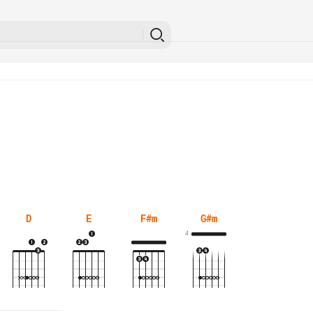
D
E
F#m
G#m
4