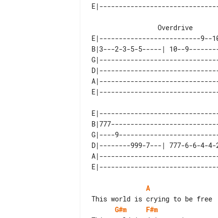
                 Overdrive

E|--------------------------9--1
B|3---2-3-5-5-----| 10--9-------
G|------------------------------
D|------------------------------
A|------------------------------
E|-------------------------------
B|777----------------------------
G|----9--------------------------
D|--------999-7---| 777-6-6-4-4-2
A|-------------------------------
A
G#m
F#m