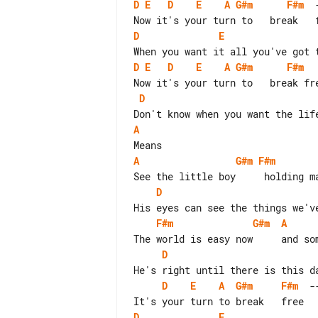
D
E
D
E
A
G#m
F#m
  
D
E
D
E
D
E
A
G#m
F#m
D
A
A
G#m
F#m
D
F#m
G#m
A
D
D
E
A
G#m
F#m
  -
D
E