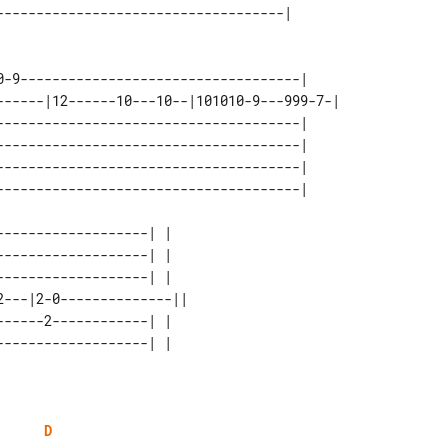
0-9-----------------------------------|     

------|12------10---10--|101010-9---999-7-| 

--------------------------------------|     

--------------------------------------|     

--------------------------------------|     

------------------| |   

------------------| |   

------------------| |   

---|2-0--------------|| 

-----2------------| |   

D