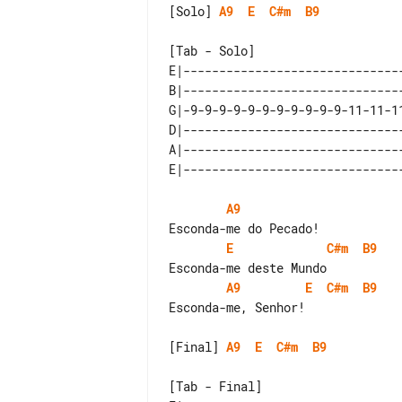
[Solo] 
A9
E
C#m
B9
[Tab - Solo]

E|-------------------------------
B|-------------------------------
G|-9-9-9-9-9-9-9-9-9-9-9-11-11-11
D|-------------------------------
A|-------------------------------
A9
E
C#m
B9
A9
E
C#m
B9
Esconda-me, Senhor!

[Final] 
A9
E
C#m
B9
[Tab - Final]
