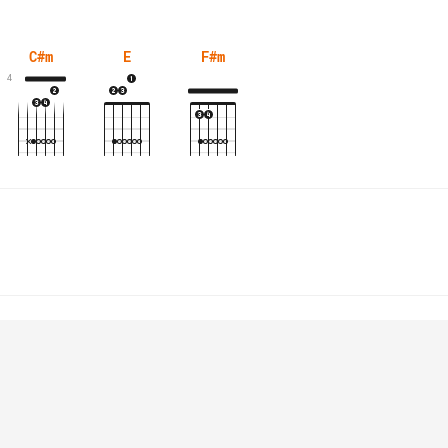
C#m
E
F#m
4