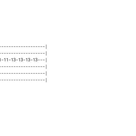
------------------| 

------------------| 

-11-13-13-13-13---| 

------------------| 

------------------| 
