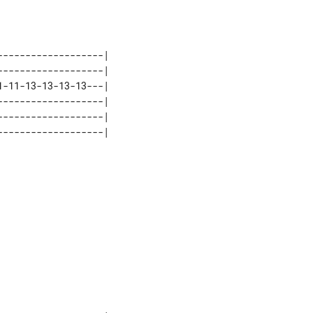
------------------| 

------------------| 

-11-13-13-13-13---| 

------------------| 

------------------| 
