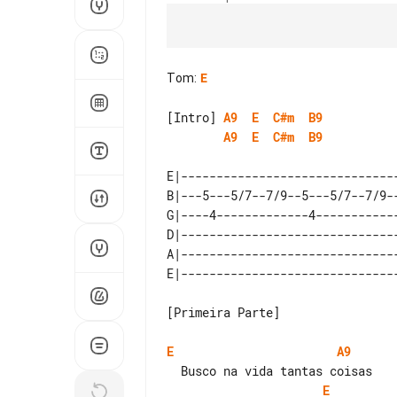
Tom
:
E
[Intro] 
A9
E
C#m
B9
A9
E
C#m
B9
E|-------------------------------
B|---5---5/7--7/9--5---5/7--7/9--
G|----4-------------4------------
D|-------------------------------
A|-------------------------------
[Primeira Parte]

E
A9
E