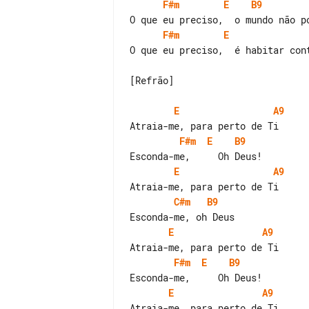
F#m
E
B9
F#m
E
O que eu preciso,  é habitar cont
[Refrão]

E
A9
F#m
E
B9
E
A9
C#m
B9
E
A9
F#m
E
B9
E
A9