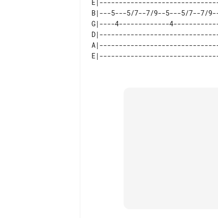
E|-------------------------------
B|---5---5/7--7/9--5---5/7--7/9--
G|----4-------------4------------
D|-------------------------------
A|-------------------------------