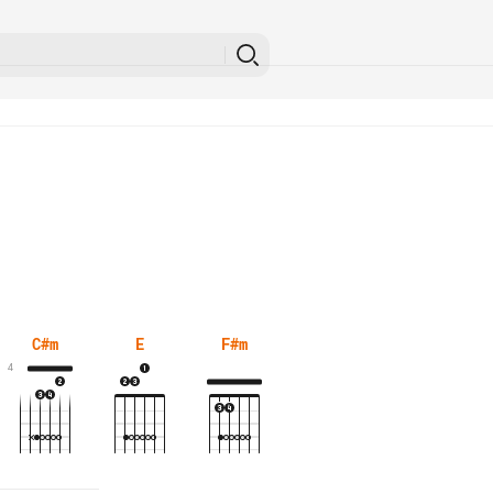
C#m
E
F#m
4