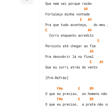
A9
E
A9
E
A9
E
A9
E
A9
Que eu corri atrás do vento

[Pré-Refrão]

F#m
E
B9
F#m
E
B9