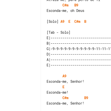
C#m
B9
Esconda-me, oh Deus

[Solo] 
A9
E
C#m
B
[Tab - Solo]

E|-------------------------------
B|-------------------------------
G|-9-9-9-9-9-9-9-9-9-9-9-11-11-11
D|-------------------------------
A|-------------------------------
A9
E
C#m
B9
Esconda-me, Senhor!
