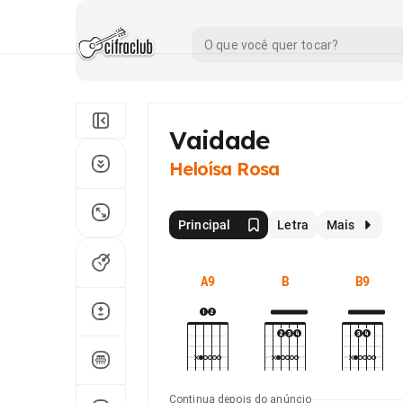
Vaidade
Heloísa Rosa
Principal
Letra
Mais
A9
B
B9
Continua depois do anúncio