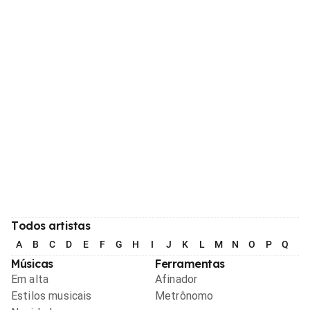
Todos artistas
A
B
C
D
E
F
G
H
I
J
K
L
M
N
O
P
Q
R
Músicas
Ferramentas
Em alta
Afinador
Estilos musicais
Metrônomo