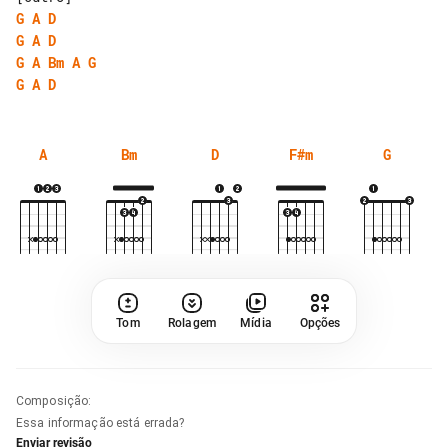
G
A
D
G
A
D
G
A
Bm
A
G
G
A
D
A
Bm
D
F#m
G
Tom
Rolagem
Mídia
Opções
Composição
:
Essa informação está errada?
Enviar revisão