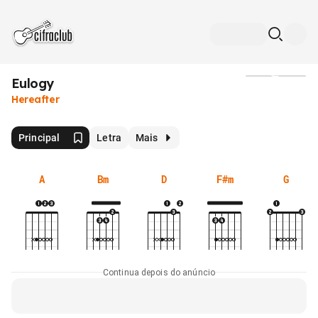
Eulogy
Mídia
Hereafter
Principal
Letra
Mais
A
Bm
D
F#m
G
Continua depois do anúncio