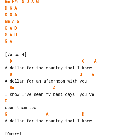
Bm
F#m
G
D
A
G
D
G
A
D
G
A
Bm
A
G
G
A
D
G
A
D
G
A
D
G
A
D
G
A
Bm
A
G
G
A
D
A dollar for the country that I knew
