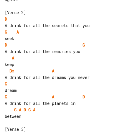
D
G
A
D
G
A
Bm
A
G
G
A
D
G
A
D
G
A
between
