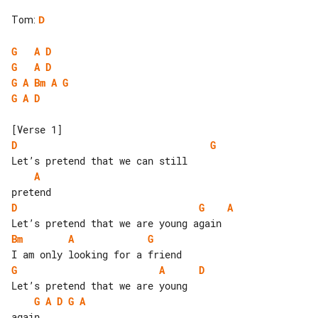
Tom
:
D
G
A
D
G
A
D
G
A
Bm
A
G
G
A
D
D
G
A
D
G
A
Bm
A
G
G
A
D
G
A
D
G
A
again.
