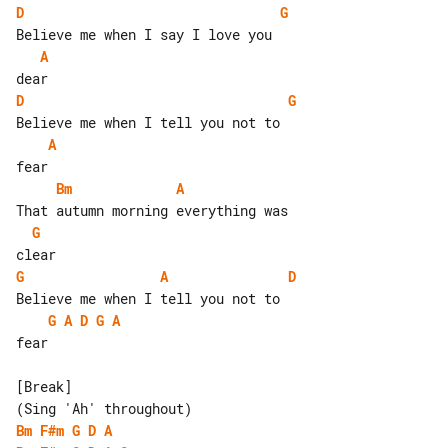
D
G
A
D
G
A
Bm
A
G
G
A
D
G
A
D
G
A
fear

[Break]

Bm
F#m
G
D
A