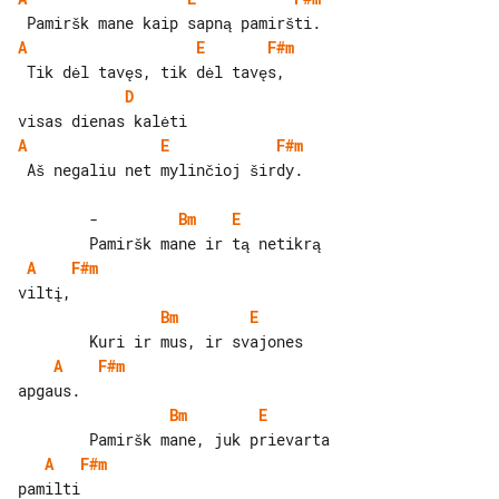
A
E
F#m
D
A
E
F#m
 Aš negaliu net mylinčioj širdy.

        -         
Bm
E
A
F#m
Bm
E
A
F#m
Bm
E
A
F#m