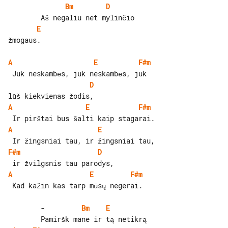
Bm
D
E
žmogaus.

A
E
F#m
D
A
E
F#m
A
E
F#m
D
A
E
F#m
 Kad kažin kas tarp mūsų negerai.

        -         
Bm
E