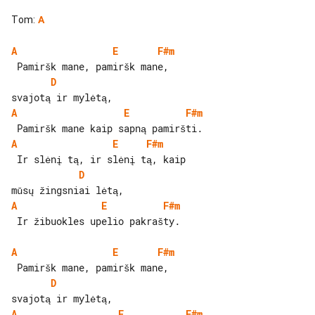
Tom
:
A
A
E
F#m
D
A
E
F#m
A
E
F#m
D
A
E
F#m
 Ir žibuokles upelio pakrašty.

A
E
F#m
D
A
E
F#m