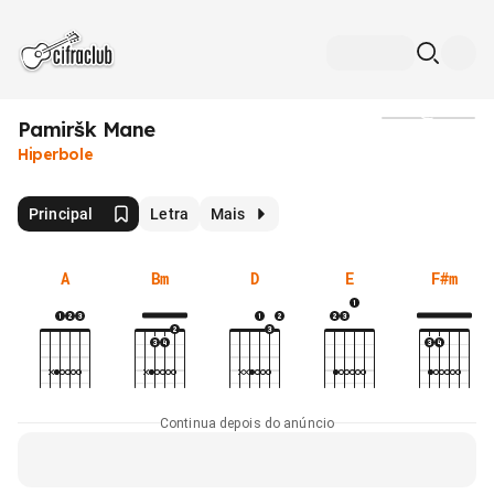
Pamiršk Mane
Mídia
Hiperbole
Principal
Letra
Mais
A
Bm
D
E
F#m
Continua depois do anúncio