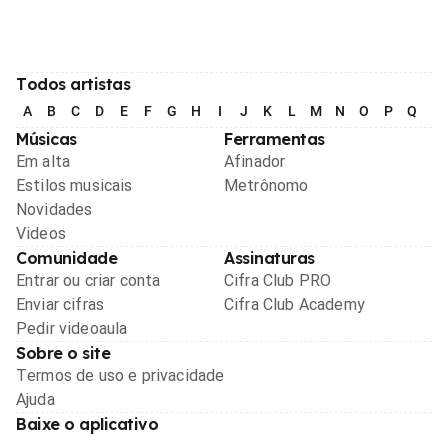
Todos artistas
A
B
C
D
E
F
G
H
I
J
K
L
M
N
O
P
Q
R
Músicas
Ferramentas
Em alta
Afinador
Estilos musicais
Metrônomo
Novidades
Videos
Comunidade
Assinaturas
Entrar ou criar conta
Cifra Club PRO
Enviar cifras
Cifra Club Academy
Pedir videoaula
Sobre o site
Termos de uso e privacidade
Ajuda
Baixe o aplicativo