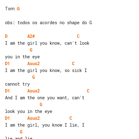
Tom
:
G
obs: todos os acordes no shape do G

D
A2#
C
G
D1
Asus2
C
G
D1
Asus2
C
G
D1
Asus2
C
G
lie and lie
