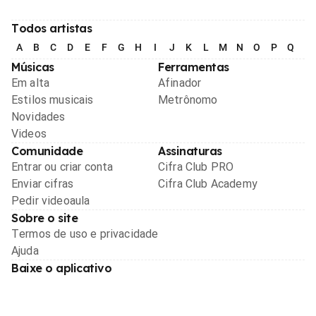
Todos artistas
A
B
C
D
E
F
G
H
I
J
K
L
M
N
O
P
Q
R
Músicas
Ferramentas
Em alta
Afinador
Estilos musicais
Metrônomo
Novidades
Videos
Comunidade
Assinaturas
Entrar ou criar conta
Cifra Club PRO
Enviar cifras
Cifra Club Academy
Pedir videoaula
Sobre o site
Termos de uso e privacidade
Ajuda
Baixe o aplicativo