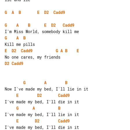
G
A
B
E
D2
Cadd9
G
A
B
E
D2
Cadd9
G
A
B
E
D2
Cadd9
G
A
B
E
D2
Cadd9
G
A
B
E
D2
Cadd9
G
A
B
E
D2
Cadd9
I've made my bed, I'll die in it
