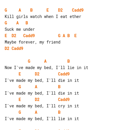
G
A
B
E
D2
Cadd9
G
A
B
E
D2
Cadd9
G
A
B
E
D2
Cadd9
G
A
B
E
D2
Cadd9
G
A
B
E
D2
Cadd9
G
A
B
I've made my bed, I'll lie in it
