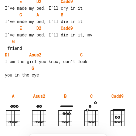
E
D2
Cadd9
G
A
B
E
D2
Cadd9
G
D1
Asus2
C
G
A
Asus2
B
C
Cadd9