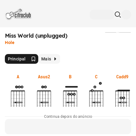
Miss World (unplugged)
Mídia
Hole
Principal
Mais
A
Asus2
B
C
Cadd9
Continua depois do anúncio