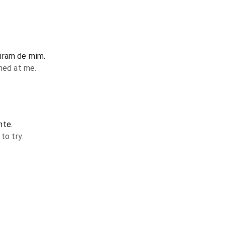
iram de mim.
ghed at me.
nte.
to try.