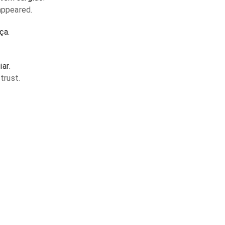
appeared.
ça.
ar.
trust.
.