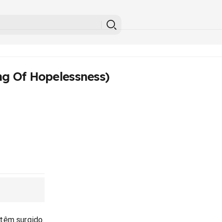
ng Of Hopelessness)
têm surgido.