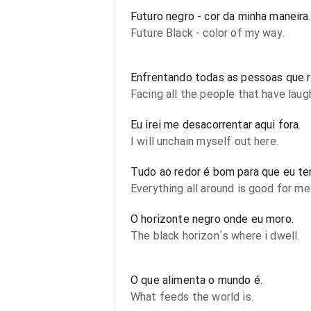
Futuro negro - cor da minha maneira.
Future Black - color of my way.
Enfrentando todas as pessoas que r
Facing all the people that have lau
Eu irei me desacorrentar aqui fora.
I will unchain myself out here.
Tudo ao redor é bom para que eu te
Everything all around is good for me 
O horizonte negro onde eu moro.
The black horizon´s where i dwell.
O que alimenta o mundo é.
What feeds the world is.