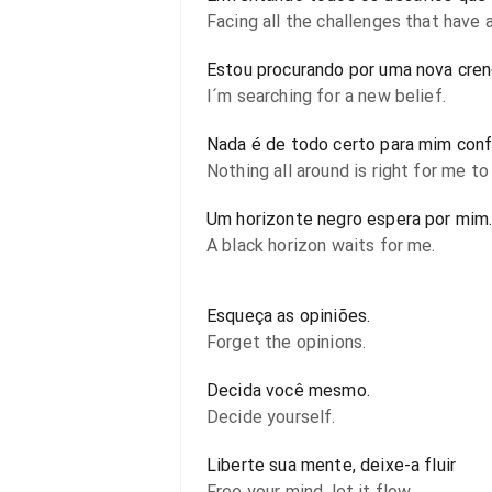
Facing all the challenges that have 
Estou procurando por uma nova cren
I´m searching for a new belief.
Nada é de todo certo para mim confi
Nothing all around is right for me to 
Um horizonte negro espera por mim
A black horizon waits for me.
Esqueça as opiniões.
Forget the opinions.
Decida você mesmo.
Decide yourself.
Liberte sua mente, deixe-a fluir
Free your mind, let it flow.