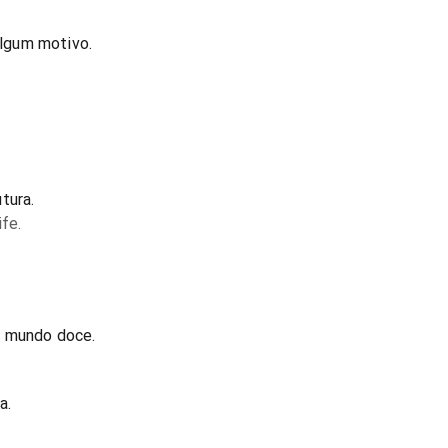
lgum motivo.
tura.
fe.
u mundo doce.
a.