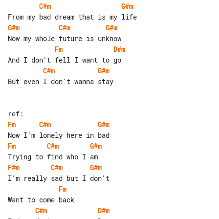
C#m
G#m
G#m
C#m
G#m
Fm
D#m
C#m
G#m
But even I don't wanna stay

Fm
C#m
G#m
Fm
C#m
G#m
F#m
C#m
G#m
Fm
C#m
D#m