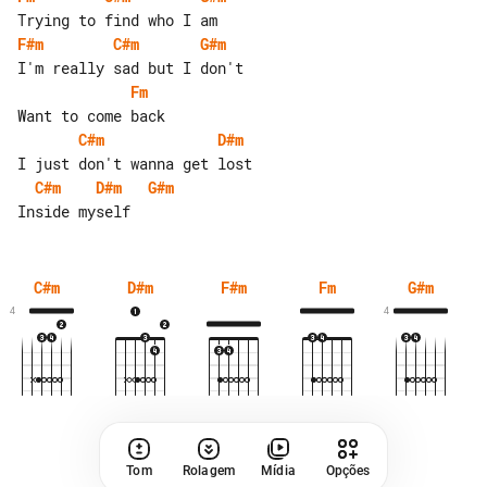
F#m
C#m
G#m
Fm
C#m
D#m
C#m
D#m
G#m
C#m
D#m
F#m
Fm
G#m
4
4
Tom
Rolagem
Mídia
Opções