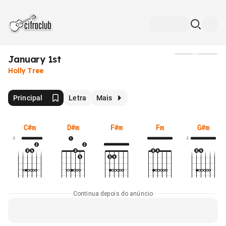
January 1st
Mídia
Holly Tree
Principal
Letra
Mais
C#m
D#m
F#m
Fm
G#m
4
4
Continua depois do anúncio