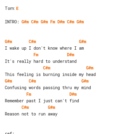
Tom
:
E
INTRO: 
G#m
C#m
G#m
Fm
D#m
C#m
G#m
G#m
C#m
G#m
Fm
D#m
C#m
G#m
G#m
C#m
G#m
Fm
D#m
C#m
G#m
Reason not to run away
