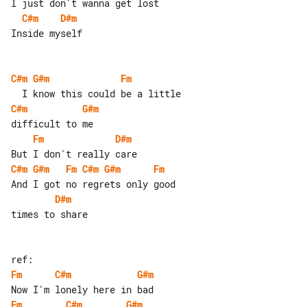
C#m
D#m
Inside myself

C#m
G#m
Fm
C#m
G#m
Fm
D#m
C#m
G#m
Fm
C#m
G#m
Fm
D#m
times to share

Fm
C#m
G#m
Fm
C#m
G#m