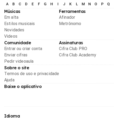
A
B
C
D
E
F
G
H
I
J
K
L
M
N
O
P
Q
R
Músicas
Ferramentas
Em alta
Afinador
Estilos musicais
Metrônomo
Novidades
Videos
Comunidade
Assinaturas
Entrar ou criar conta
Cifra Club PRO
Enviar cifras
Cifra Club Academy
Pedir videoaula
Sobre o site
Termos de uso e privacidade
Ajuda
Baixe o aplicativo
Idioma