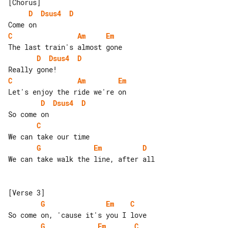
D
Dsus4
D
C
Am
Em
D
Dsus4
D
C
Am
Em
D
Dsus4
D
C
G
Em
D
We can take walk the line, after all

G
Em
C
G
Em
C