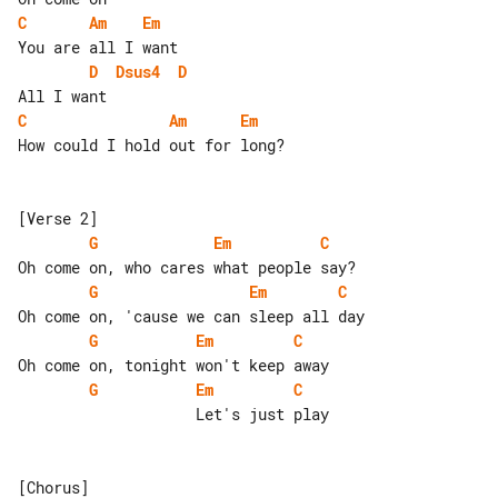
C
Am
Em
D
Dsus4
D
C
Am
Em
How could I hold out for long?

G
Em
C
G
Em
C
G
Em
C
G
Em
C
                    Let's just play
