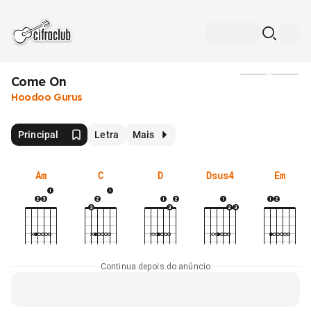
Come On
Mídia
Hoodoo Gurus
Principal
Letra
Mais
Am
C
D
Dsus4
Em
Continua depois do anúncio