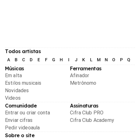
Todos artistas
A
B
C
D
E
F
G
H
I
J
K
L
M
N
O
P
Q
R
Músicas
Ferramentas
Em alta
Afinador
Estilos musicais
Metrônomo
Novidades
Videos
Comunidade
Assinaturas
Entrar ou criar conta
Cifra Club PRO
Enviar cifras
Cifra Club Academy
Pedir videoaula
Sobre o site