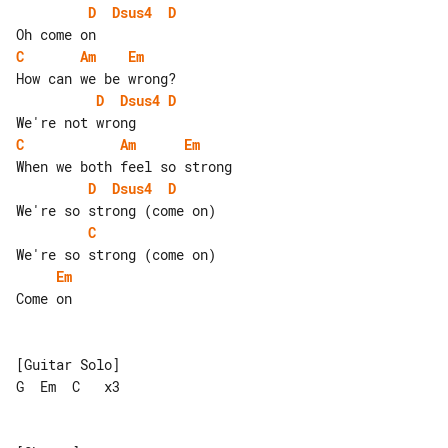
D
Dsus4
D
C
Am
Em
D
Dsus4
D
C
Am
Em
D
Dsus4
D
C
Em
Come on

[Guitar Solo]

G  Em  C   x3
