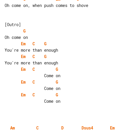
Oh come on, when push comes to shove

G
Em
C
G
Em
C
G
Em
C
G
Em
C
G
Em
C
G
                 Come on

Am
C
D
Dsus4
Em