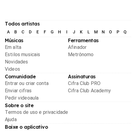
Todos artistas
A
B
C
D
E
F
G
H
I
J
K
L
M
N
O
P
Q
R
Músicas
Ferramentas
Em alta
Afinador
Estilos musicais
Metrônomo
Novidades
Videos
Comunidade
Assinaturas
Entrar ou criar conta
Cifra Club PRO
Enviar cifras
Cifra Club Academy
Pedir videoaula
Sobre o site
Termos de uso e privacidade
Ajuda
Baixe o aplicativo