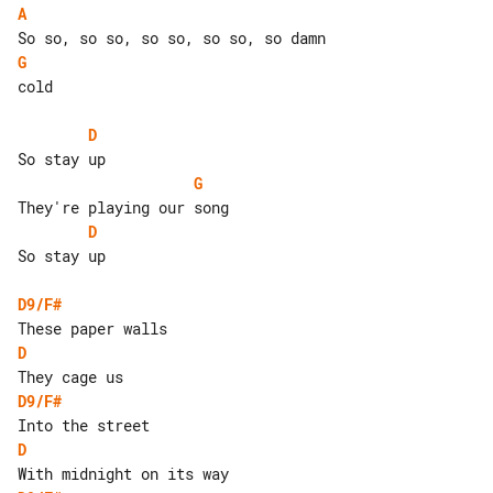
A
G
cold

D
G
D
So stay up

D9/F#
D
D9/F#
D