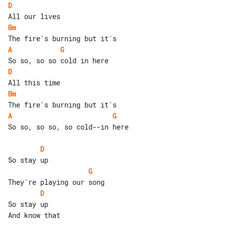
D
Bm
A
G
D
Bm
A
G
So so, so so, so cold--in here

D
G
D
So stay up

And know that
