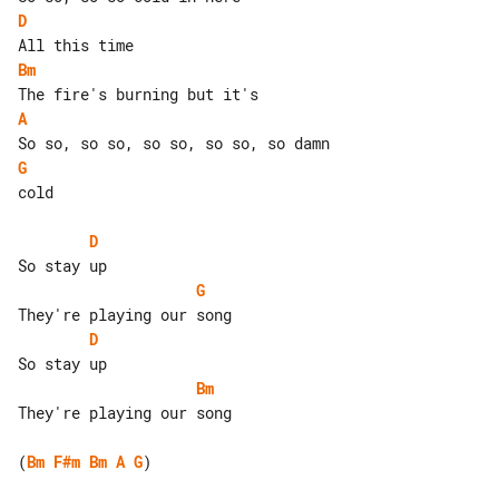
D
Bm
A
G
cold

D
G
D
Bm
They're playing our song

(
Bm
F#m
Bm
A
G
)
