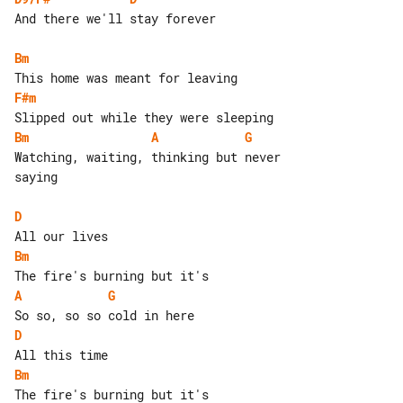
And there we'll stay forever

Bm
F#m
Bm
A
G
Watching, waiting, thinking but never 

saying

D
Bm
A
G
D
Bm