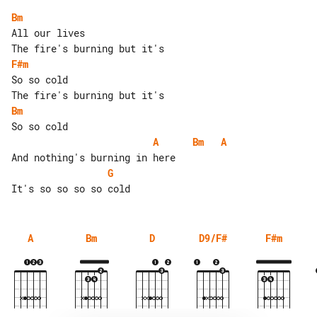
Bm
All our lives

F#m
So so cold

Bm
A
Bm
A
G
A
Bm
D
D9/F#
F#m