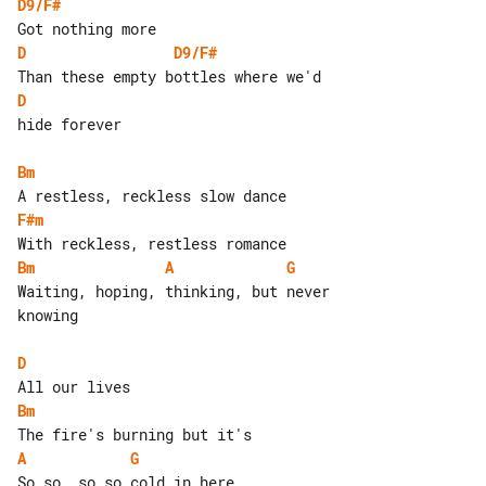
D9/F#
D
D9/F#
D
hide forever

Bm
F#m
Bm
A
G
Waiting, hoping, thinking, but never 

knowing

D
Bm
A
G