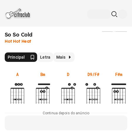
So So Cold
Mídia
Hot Hot Heat
Principal
Letra
Mais
A
Bm
D
D9/F#
F#m
Continua depois do anúncio