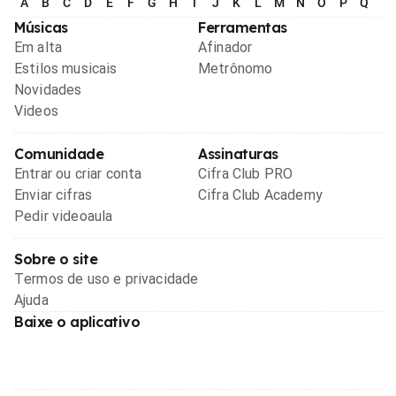
A
B
C
D
E
F
G
H
I
J
K
L
M
N
O
P
Q
R
Músicas
Ferramentas
Em alta
Afinador
Estilos musicais
Metrônomo
Novidades
Videos
Comunidade
Assinaturas
Entrar ou criar conta
Cifra Club PRO
Enviar cifras
Cifra Club Academy
Pedir videoaula
Sobre o site
Termos de uso e privacidade
Ajuda
Baixe o aplicativo