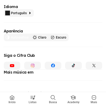
Idioma
Português
Aparência
Automático
Claro
Escuro
Siga o Cifra Club
Mais música em
Feito com
em todo o Brasil
© 1996 - 2026, o maior site de ensino de música do Brasil
Início
Listas
Busca
Academy
Mais