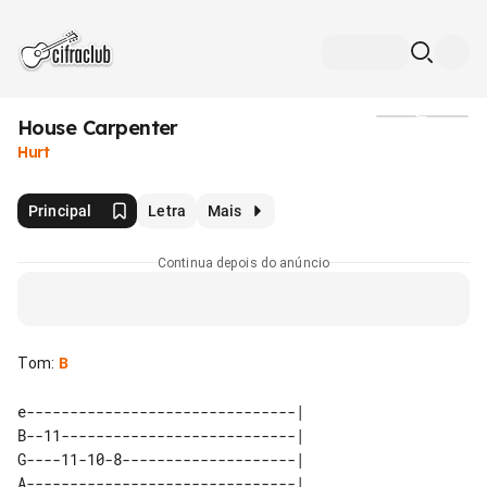
House Carpenter
Mídia
Hurt
Principal
Letra
Mais
Continua depois do anúncio
Tom
:
B
e-------------------------------|   

B--11---------------------------|   

G----11-10-8--------------------|   

A-------------------------------|   
