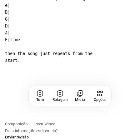
e|     

B|     

G|     

D|     

A|     

then the song just repeats from the 

start.

Tom
Rolagem
Mídia
Opções
Composição
:
J. Loren Wince
Essa informação está errada?
Enviar revisão