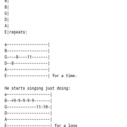
e|         

B|         

G|         

D|         

A|         

e------------------|             

B------------------|             

G----8----11-------|             

D--8---------------|             

A------------------|             

e-------------------|            

B--*9-9-9-9-9-------|            

G-------------11-10-|            

D-------------------|            

A-------------------|            

E-------------------| for a long 
