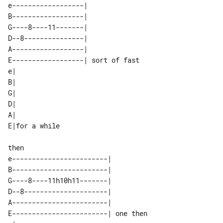
e------------------|              

B------------------|              

G----8----11-------|              

D--8---------------|              

A------------------|              

E------------------| sort of fast 

e|            

B|            

G|            

D|            

A|            

e------------------------|          

B------------------------|          

G----8----11h10h11-------|          

D--8---------------------|          

A------------------------|          

E------------------------| one then 
