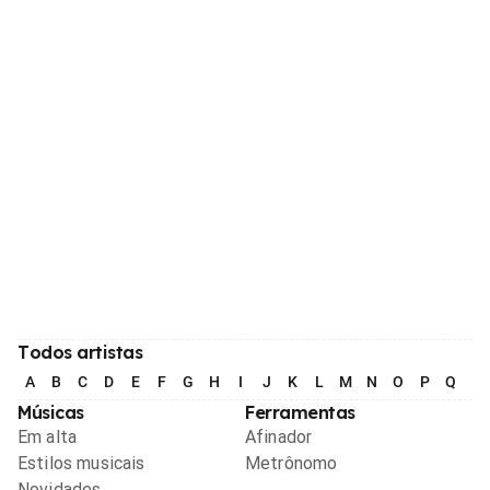
Todos artistas
A
B
C
D
E
F
G
H
I
J
K
L
M
N
O
P
Q
R
Músicas
Ferramentas
Em alta
Afinador
Estilos musicais
Metrônomo
Novidades