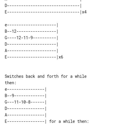
D-------------------------------|   

e---------------------|   

B--12-----------------|   

G----12-11-9----------|   

D---------------------|   

A---------------------|   

Switches back and forth for a while 

e----------------|                   

B--9-------------|                   

G---11-10-8------|                   

D----------------|                   

A----------------|                   
