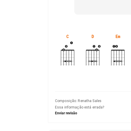
C
D
Em
Composição
:
Renatha Sales
Essa informação está errada?
Enviar revisão