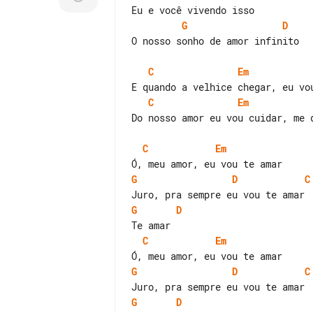
G
D
O nosso sonho de amor infinito

C
Em
C
Em
Do nosso amor eu vou cuidar, me d
C
Em
G
D
C
G
D
C
Em
G
D
C
G
D