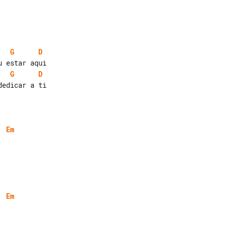
G
D
G
D
edicar a ti

Em
Em