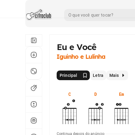
Eu e Você
Iguinho e Lulinha
Principal
Letra
Mais
C
D
Em
Continua depois do anúncio