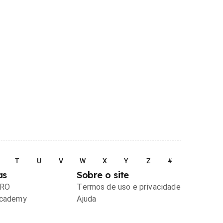
T
U
V
W
X
Y
Z
#
as
Sobre o site
PRO
Termos de uso e privacidade
Academy
Ajuda