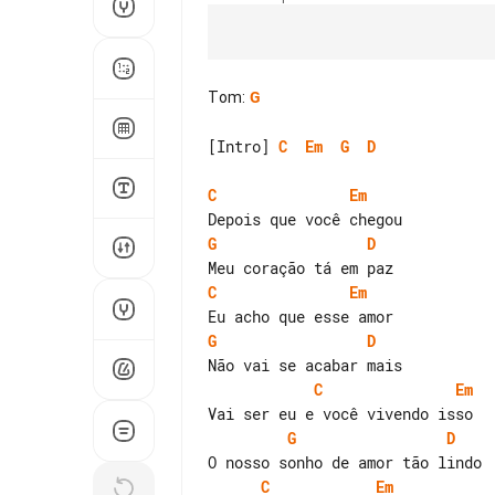
Tom
:
G
[Intro] 
C
Em
G
D
C
Em
G
D
C
Em
G
D
C
Em
G
D
C
Em