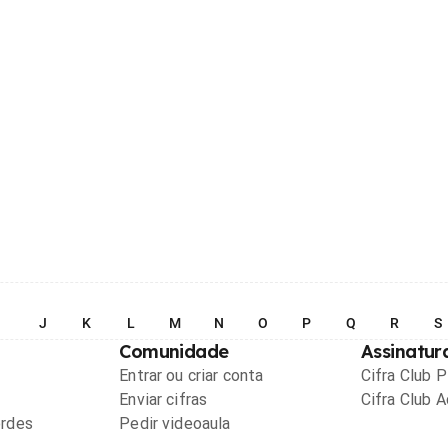
I
J
K
L
M
N
O
P
Q
R
S
Comunidade
Assinatur
Entrar ou criar conta
Cifra Club 
Enviar cifras
Cifra Club 
ordes
Pedir videoaula