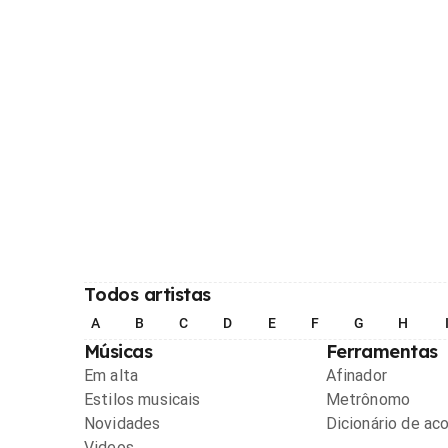
Todos artistas
A
B
C
D
E
F
G
H
Músicas
Ferramentas
Em alta
Afinador
Estilos musicais
Metrônomo
Novidades
Dicionário de ac
Videos