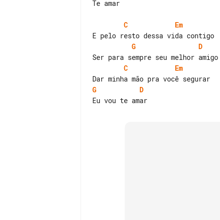
Te amar

C
Em
G
D
C
Em
G
D