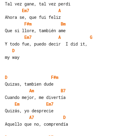
Em7
A
F#m
Bm
Em7
A
G
D
my way

D
F#m
Am
B7
Em
Em7
A7
D
Aquello que no, comprendía
