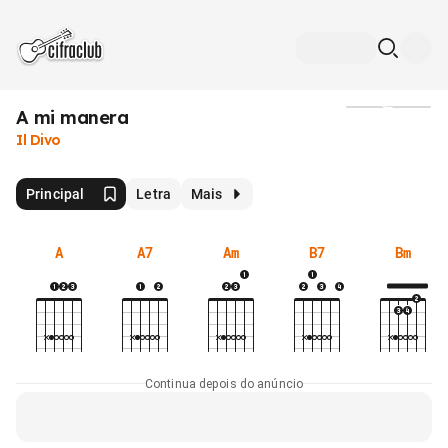
A mi manera
Mídia
Il Divo
Principal
Letra
Mais
A
A7
Am
B7
Bm
Continua depois do anúncio