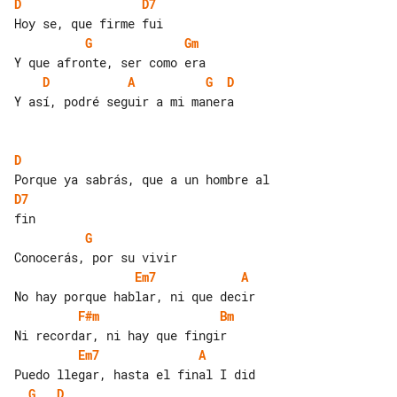
D
D7
G
Gm
D
A
G
D
Y así, podré seguir a mi manera

D
D7
G
Em7
A
F#m
Bm
Em7
A
G
D