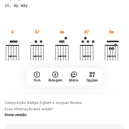
it, my way

A
A7
Am
B7
Bm
Tom
Rolagem
Mídia
Opções
Composição
:
Nâdiya Zighem e Jacques Revaux
Essa informação está errada?
Enviar revisão