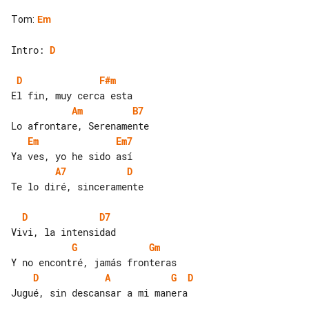
Tom
:
Em
Intro: 
D
D
F#m
Am
B7
Em
Em7
A7
D
Te lo diré, sinceramente

D
D7
G
Gm
D
A
G
D
Jugué, sin descansar a mi manera
