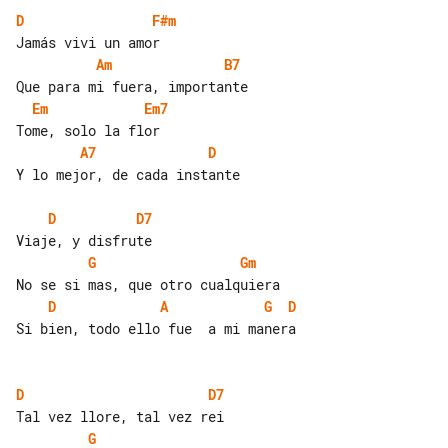
D
F#m
Am
B7
Em
Em7
A7
D
Y lo mejor, de cada instante

D
D7
G
Gm
D
A
G
D
Si bien, todo ello fue  a mi manera

D
D7
G