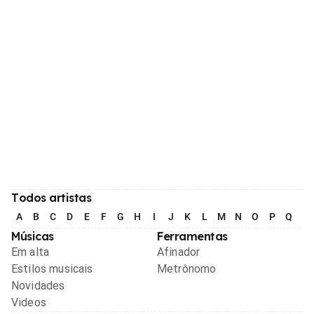
Todos artistas
A
B
C
D
E
F
G
H
I
J
K
L
M
N
O
P
Q
R
Músicas
Ferramentas
Em alta
Afinador
Estilos musicais
Metrônomo
Novidades
Videos