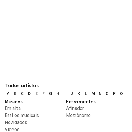
Todos artistas
A
B
C
D
E
F
G
H
I
J
K
L
M
N
O
P
Q
R
Músicas
Ferramentas
Em alta
Afinador
Estilos musicais
Metrônomo
Novidades
Videos