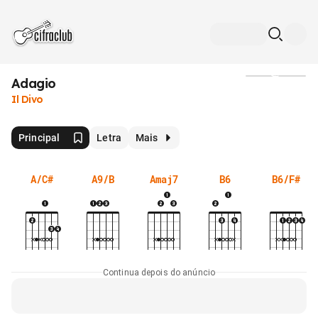
Adagio
Mídia
Il Divo
Principal
Letra
Mais
A/C#
A9/B
Amaj7
B6
B6/F#
Continua depois do anúncio