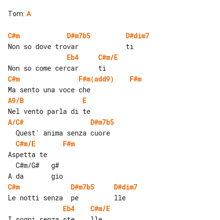
Tom
:
A
C#m
D#m7b5
D#dim7
Eb4
C#m/E
C#m
F#m(add9)
F#m
A9/B
E
A/C#
D#m7b5
C#m/E
F#m
Aspetta te

  C#m/G#   g#

C#m
D#m7b5
D#dim7
Eb4
C#m/E