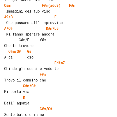
C#m
F#m(add9)
F#m
A9/B
E
A/C#
D#m7b5
       C#m/E     f#m

C#m/G#
G#
Fdim7
F#m
C#m/G#
D
C#m/G#