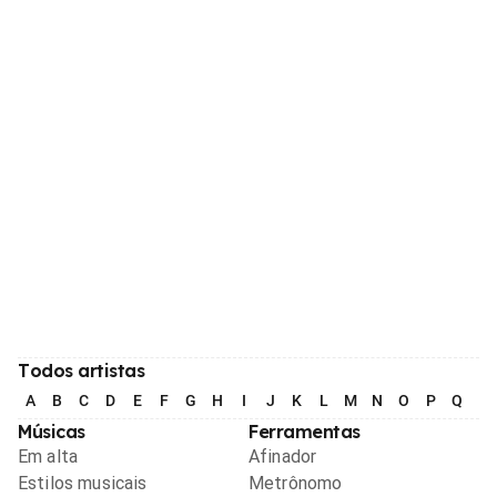
Todos artistas
A
B
C
D
E
F
G
H
I
J
K
L
M
N
O
P
Q
R
Músicas
Ferramentas
Em alta
Afinador
Estilos musicais
Metrônomo