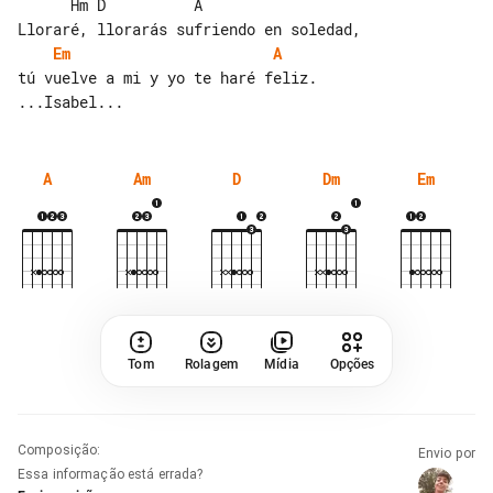
      Hm D          A

Em
A
tú vuelve a mi y yo te haré feliz.

A
Am
D
Dm
Em
Tom
Rolagem
Mídia
Opções
Composição
:
Envio por
Essa informação está errada?