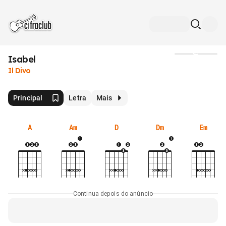
Isabel
Mídia
Il Divo
Principal
Letra
Mais
A
Am
D
Dm
Em
Continua depois do anúncio