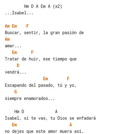
        Hm D A Em A (x2)

...Isabel...

Am
Em
F
Am
Em
F
D
Em
F
G
siempre enamorados...

    Hm D             A

Em
A
no dejes que este amor muera así.
