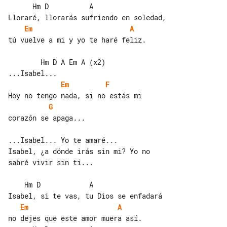
      Hm D          A

Em
A
tú vuelve a mi y yo te haré feliz.

        Hm D A Em A (x2)

Em
F
G
corazón se apaga...

...Isabel... Yo te amaré...

Isabel, ¿a dónde irás sin mi? Yo no 

sabré vivir sin ti...

    Hm D            A

Em
A
no dejes que este amor muera así.
