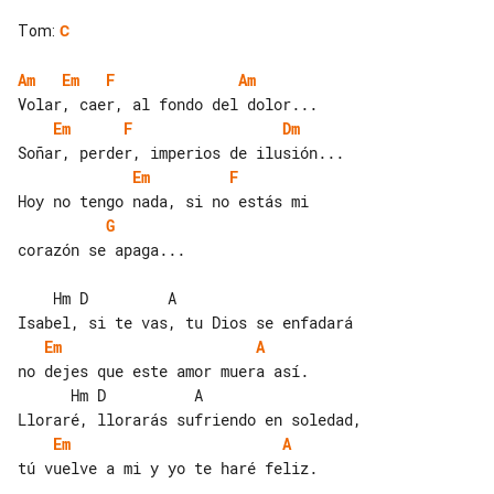
Tom
:
C
Am
Em
F
Am
Em
F
Dm
Em
F
G
corazón se apaga...

    Hm D         A

Em
A
no dejes que este amor muera así.

      Hm D          A

Em
A
tú vuelve a mi y yo te haré feliz.
