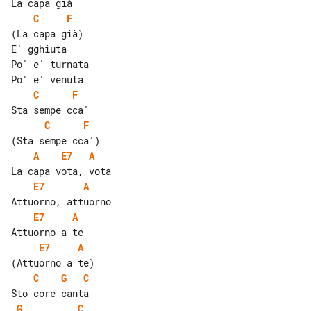
C
F
(La capa già)

E' gghiuta

Po' e' turnata

C
F
C
F
A
E7
A
E7
A
E7
A
E7
A
C
G
C
G
C