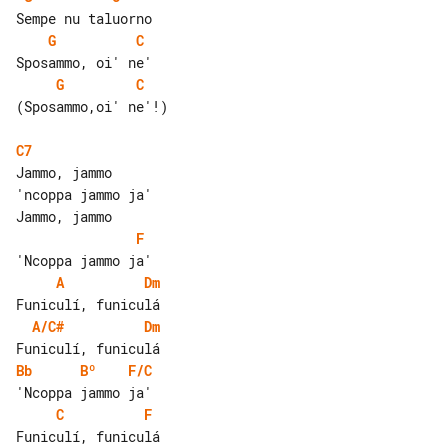
G
C
G
C
(Sposammo,oi' ne'!)

C7
Jammo, jammo

'ncoppa jammo ja'

F
A
Dm
A/C#
Dm
Bb
Bº
F/C
C
F
Funiculí, funiculá
