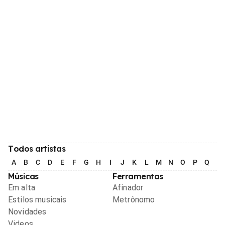
Todos artistas
A
B
C
D
E
F
G
H
I
J
K
L
M
N
O
P
Q
R
Músicas
Ferramentas
Em alta
Afinador
Estilos musicais
Metrônomo
Novidades
Videos