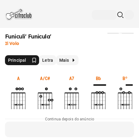
Funiculi' Funicula'
Mídia
Il Volo
Principal
Letra
Mais
A
A/C#
A7
Bb
Bº
Continua depois do anúncio