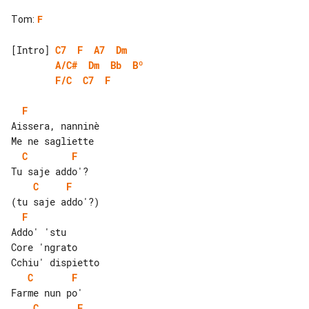
Tom
:
F
[Intro] 
C7
F
A7
Dm
A/C#
Dm
Bb
Bº
F/C
C7
F
F
Aissera, nanninè

C
F
C
F
F
Addo' 'stu

Core 'ngrato

C
F
C
F