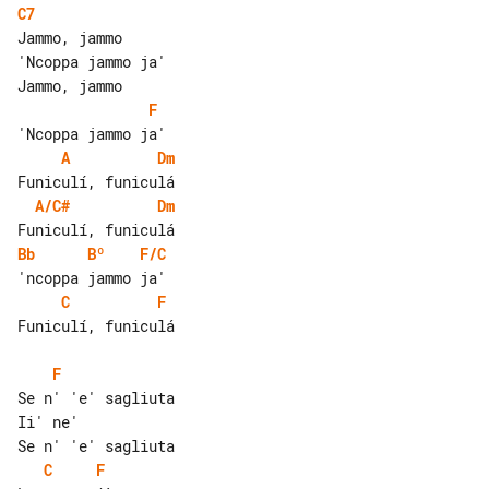
C7
Jammo, jammo

'Ncoppa jammo ja'

F
A
Dm
A/C#
Dm
Bb
Bº
F/C
C
F
Funiculí, funiculá

F
Se n' 'e' sagliuta

Ii' ne'

C
F