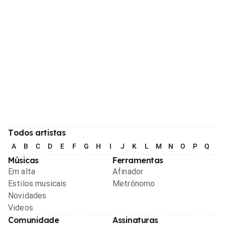
Todos artistas
A
B
C
D
E
F
G
H
I
J
K
L
M
N
O
P
Q
R
Músicas
Ferramentas
Em alta
Afinador
Estilos musicais
Metrônomo
Novidades
Videos
Comunidade
Assinaturas