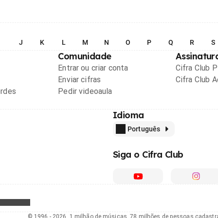
I
J
K
L
M
N
O
P
Q
R
S
Comunidade
Assinatur
Entrar ou criar conta
Cifra Club 
Enviar cifras
Cifra Club 
ordes
Pedir videoaula
Idioma
Português
Siga o Cifra Club
© 1996 - 2026, 1 milhão de músicas, 78 milhões de pessoas cadast