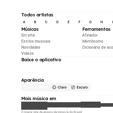
Todos artistas
A
B
C
D
E
F
G
H
Músicas
Ferramentas
Em alta
Afinador
Estilos musicais
Metrônomo
Novidades
Dicionário de ac
Videos
Baixe o aplicativo
Aparência
Automático
Claro
Escuro
Mais música em
O maior site de ensino de música do Brasil