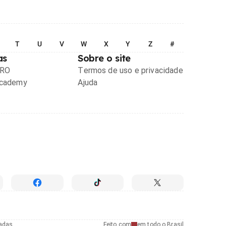
T
U
V
W
X
Y
Z
#
as
Sobre o site
PRO
Termos de uso e privacidade
Academy
Ajuda
radas
Feito com
em todo o Brasil