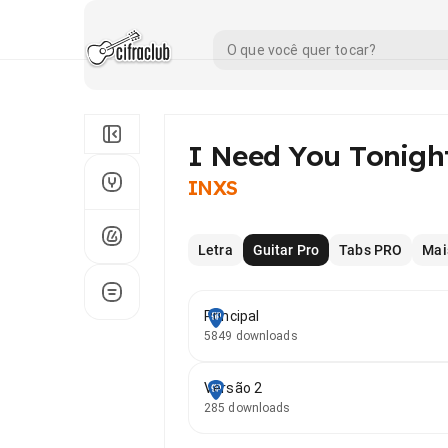
I Need You Tonigh
INXS
Letra
Guitar Pro
Tabs PRO
Mai
Principal
5849 downloads
Versão 2
285 downloads