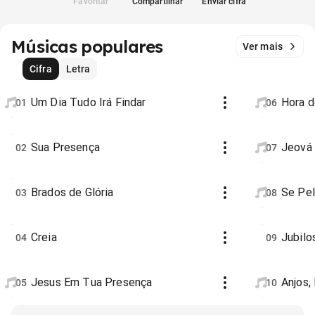
Favoritar
Compartilhar
Enviar cifra
Músicas populares
Ver mais
Cifra
Letra
Um Dia Tudo Irá Findar
Hora d
01
06
Sua Presença
Jeová
02
07
Brados de Glória
Se Pe
03
08
Creia
Jubilo
04
09
Jesus Em Tua Presença
Anjos,
05
10