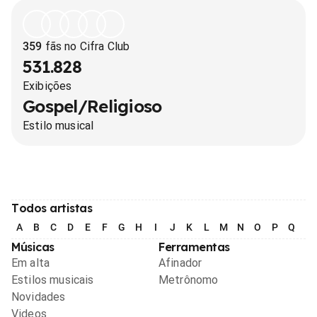
359
fãs no Cifra Club
531.828
Exibições
Gospel/Religioso
Estilo musical
Todos artistas
A
B
C
D
E
F
G
H
I
J
K
L
M
N
O
P
Q
R
Músicas
Ferramentas
Em alta
Afinador
Estilos musicais
Metrônomo
Novidades
Videos