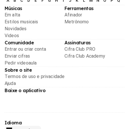
A
B
C
D
E
F
G
H
I
J
K
L
M
N
O
P
Q
R
Músicas
Ferramentas
Em alta
Afinador
Estilos musicais
Metrônomo
Novidades
Videos
Comunidade
Assinaturas
Entrar ou criar conta
Cifra Club PRO
Enviar cifras
Cifra Club Academy
Pedir videoaula
Sobre o site
Termos de uso e privacidade
Ajuda
Baixe o aplicativo
Idioma