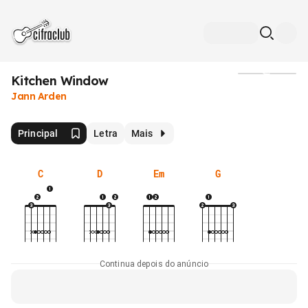
Kitchen Window
Mídia
Jann Arden
Principal
Letra
Mais
C
D
Em
G
Continua depois do anúncio