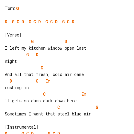
Tom
:
G
D
G
C
D
G
C
D
G
C
D
G
C
D
G
D
G
D
G
D
G
Em
C
Em
C
G
Sometimes I want that steel blue air

D
G
C
D
G
C
D