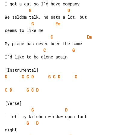
G
D
G
Em
C
Em
C
G
I'd like to be alone again

D
G
C
D
G
C
D
G
C
D
G
C
D
G
D
G
D