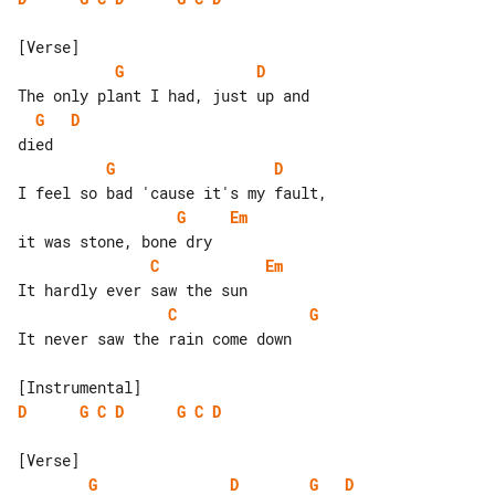
G
D
G
D
G
D
G
Em
C
Em
C
G
It never saw the rain come down

D
G
C
D
G
C
D
G
D
G
D