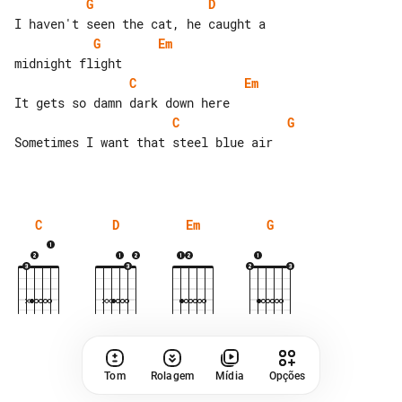
G
D
G
Em
C
Em
C
G
Sometimes I want that steel blue air

C
D
Em
G
Tom
Rolagem
Mídia
Opções