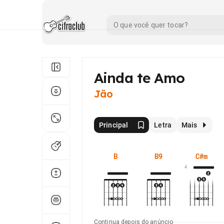
Ainda te Amo
Jão
Principal
Letra
Mais
B
B9
C#m
4
Continua depois do anúncio