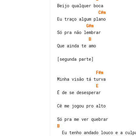
C#m
G#m
B
Que ainda te amo

[segunda parte]

F#m
E
É de se desesperar

Cê me jogou pro alto

B
  Eu tenho andado louco e a culpa é sua
