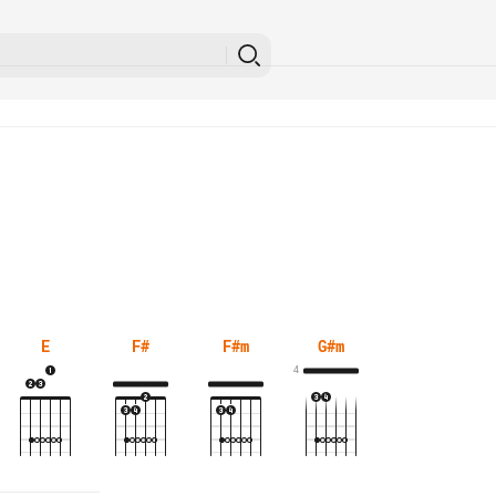
E
F#
F#m
G#m
4