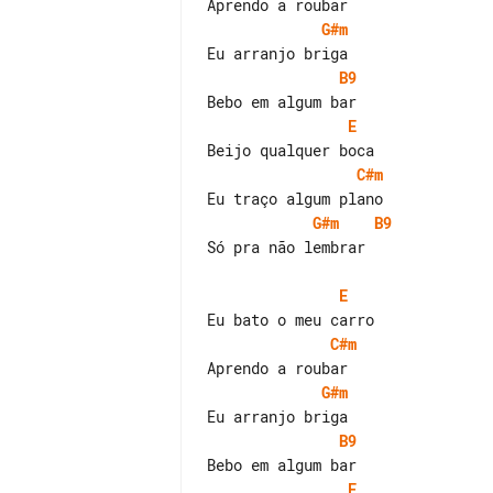
G#m
B9
E
C#m
G#m
B9
Só pra não lembrar

E
C#m
G#m
B9
E