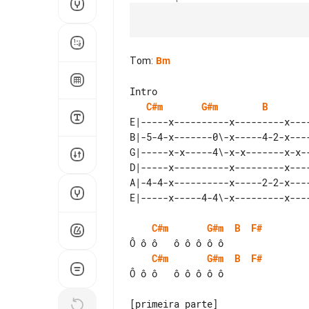
Tom
:
Bm
C#m
G#m
B
E|-----x----------x---------x----
B|-5-4-x-------0\-x-----4-2-x----
G|-----x-x-----4\-x-x-------x-x--
D|-----x----------x---------x----
A|-4-4-x----------x-----2-2-x----
C#m
G#m
B
F#
C#m
G#m
B
F#
Ô ô ô   ô ô ô ô ô

[primeira parte]
