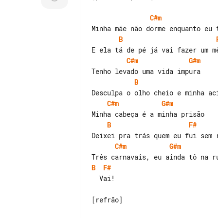
C#m
B
C#m
G#m
B
C#m
G#m
B
F#
C#m
G#m
B
F#
  Vai!

[refrão]
