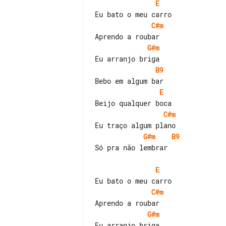
E
C#m
G#m
B9
E
C#m
G#m
B9
Só pra não lembrar

E
C#m
G#m