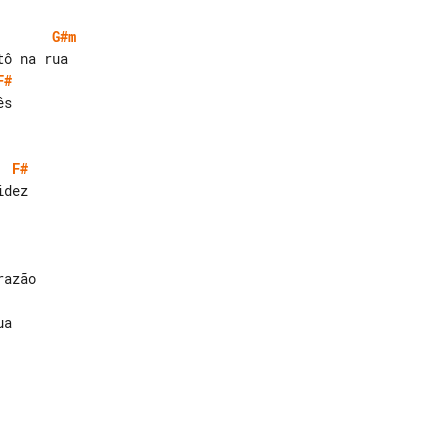
G#m
F#
F#