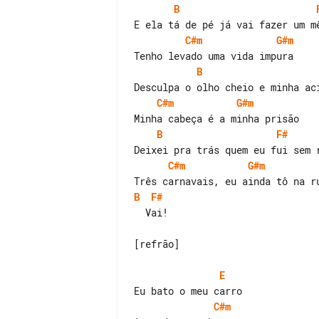
B
C#m
G#m
B
C#m
G#m
B
F#
C#m
G#m
B
F#
  Vai!

[refrão]

E
C#m