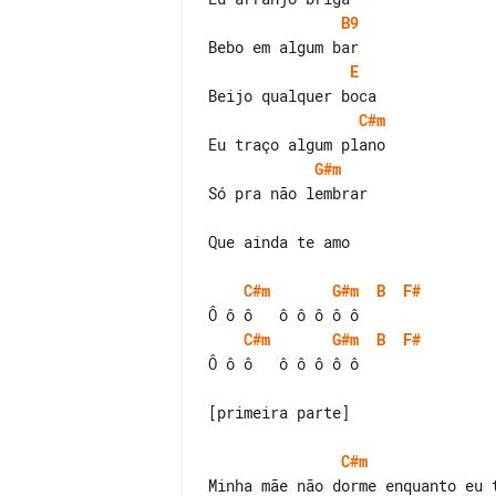
B9
E
C#m
G#m
Só pra não lembrar

Que ainda te amo

C#m
G#m
B
F#
C#m
G#m
B
F#
Ô ô ô   ô ô ô ô ô

[primeira parte]

C#m