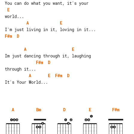
E
A
E
F#m
D
A
E
F#m
D
A
E
F#m
D
It's Your World...

A
Bm
D
E
F#m