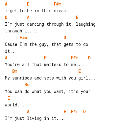
A
E
F#m
D
A
E
I'm just dancing through it, laughing 

F#m
D
Cause I'm the guy, that gets to do 

A
E
F#m
D
Bm
E
Bm
E
A
E
F#m
D
I'm just living in it...
