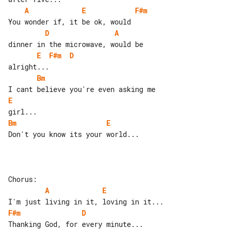
A
E
F#m
D
A
E
F#m
D
Bm
E
Bm
E
Don't you know its your world...

A
E
F#m
D