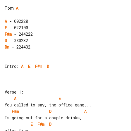
Tom
:
A
A
E
F#m
D
Bm
 - 224432

Intro: 
A
E
F#m
D
A
E
F#m
D
A
E
F#m
D