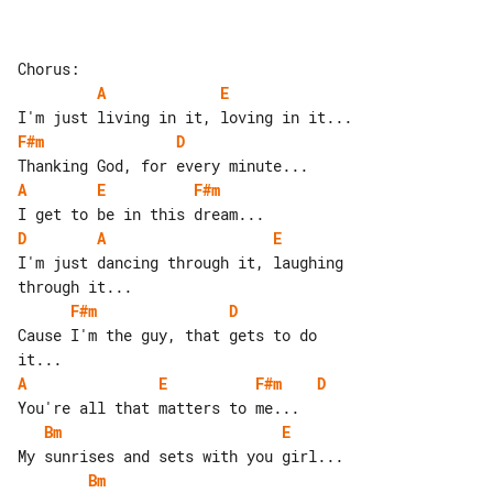
A
E
F#m
D
A
E
F#m
D
A
E
I'm just dancing through it, laughing 

F#m
D
Cause I'm the guy, that gets to do 

A
E
F#m
D
Bm
E
Bm