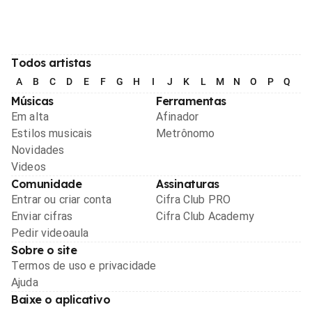
Todos artistas
A
B
C
D
E
F
G
H
I
J
K
L
M
N
O
P
Q
R
Músicas
Ferramentas
Em alta
Afinador
Estilos musicais
Metrônomo
Novidades
Videos
Comunidade
Assinaturas
Entrar ou criar conta
Cifra Club PRO
Enviar cifras
Cifra Club Academy
Pedir videoaula
Sobre o site
Termos de uso e privacidade
Ajuda
Baixe o aplicativo