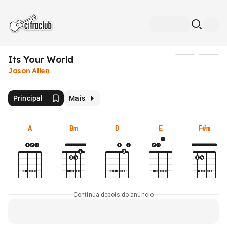
Its Your World
Mídia
Jason Allen
Principal
Mais
A
Bm
D
E
F#m
Continua depois do anúncio