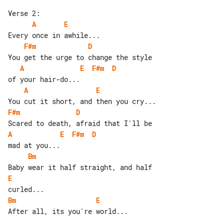
A
E
F#m
D
A
E
F#m
D
A
E
F#m
D
A
E
F#m
D
Bm
E
Bm
E
After all, its you're world...
