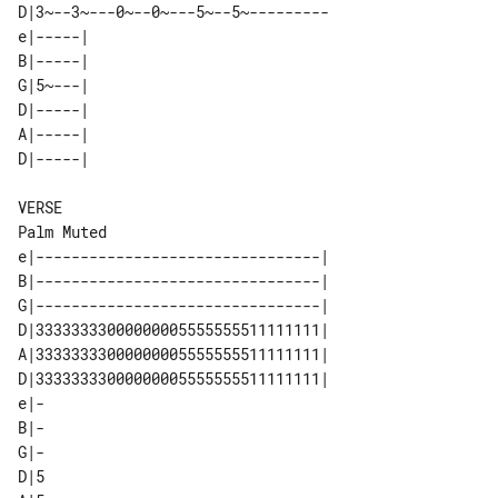
D|3~--3~---0~--0~---5~--5~---------

e|-----| 

B|-----| 

G|5~---| 

D|-----| 

A|-----| 

VERSE

e|--------------------------------|

B|--------------------------------|

G|--------------------------------|

D|33333333000000005555555511111111|

A|33333333000000005555555511111111|

D|33333333000000005555555511111111|

e|-

B|-

G|-

D|5
