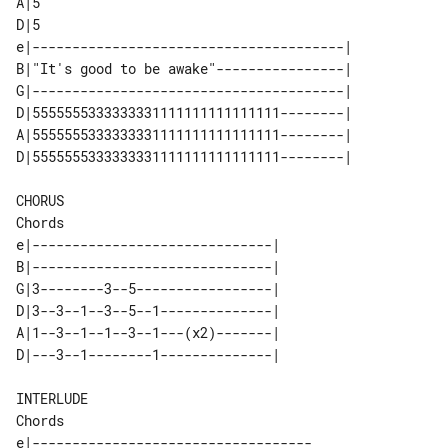
A|5

D|5

e|---------------------------------------| 

B|"It's good to be awake"----------------| 

G|---------------------------------------| 

D|5555555333333331111111111111111--------| 

A|5555555333333331111111111111111--------| 

CHORUS

e|------------------------------| 

B|------------------------------| 

G|3--------3--5-----------------| 

D|3--3--1--3--5--1--------------| 

A|1--3--1--1--3--1---(x2)-------| 

INTERLUDE

e|-----------------------------------
