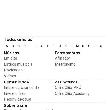
Todos artistas
A
B
C
D
E
F
G
H
I
J
K
L
M
N
O
P
Q
R
Músicas
Ferramentas
Em alta
Afinador
Estilos musicais
Metrônomo
Novidades
Videos
Comunidade
Assinaturas
Entrar ou criar conta
Cifra Club PRO
Enviar cifras
Cifra Club Academy
Pedir videoaula
Sobre o site