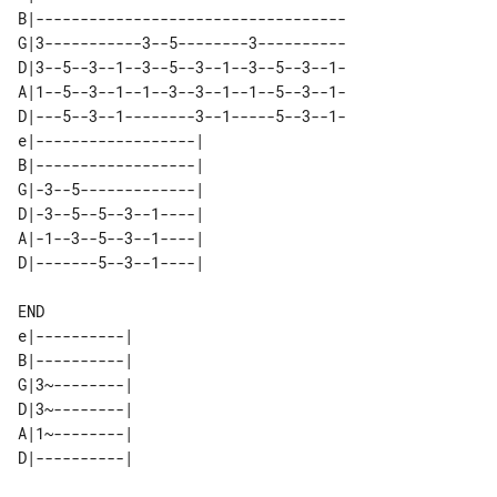
B|-----------------------------------

G|3-----------3--5--------3----------

D|3--5--3--1--3--5--3--1--3--5--3--1-

A|1--5--3--1--1--3--3--1--1--5--3--1-

D|---5--3--1--------3--1-----5--3--1-

e|------------------| 

B|------------------| 

G|-3--5-------------| 

D|-3--5--5--3--1----| 

A|-1--3--5--3--1----| 

END

e|----------| 

B|----------| 

G|3~--------| 

D|3~--------| 

A|1~--------| 
