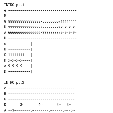
e|----------------------------------

B|----------------------------------

G|8888888888888888\55555555/11111111

D|xxxxxxxxxxxxxxxx\xxxxxxxx/x-x-x-x-

A|6666666666666666\33333333/9-9-9-9-

D|----------------------------------

e|-----------| 

B|-----------| 

G|11111111---| 

D|x-x-x-x----| 

A|9-9-9-9----| 

e|---------------------------------

B|---------------------------------

G|---------------------------------

D|------3~-------4~-------5~---5~--

A|--3~-------5~-------5~-----6~--6~
