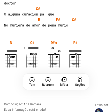
C#
B
F#
C#
B
C#
D#m
F#
4
Tom
Rolagem
Mídia
Opções
Composição
:
Ana Bárbara
Envio por
Essa informação está errada?