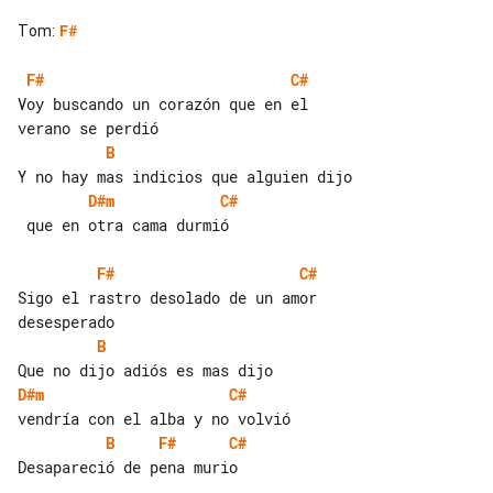
Tom
:
F#
F#
C#
Voy buscando un corazón que en el 

B
D#m
C#
 que en otra cama durmió

F#
C#
Sigo el rastro desolado de un amor 

B
D#m
C#
B
F#
C#
Desapareció de pena murio
