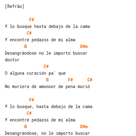
[Refrão]

F#
C#
B
D#m
Desangrándose no le importo buscar 

C#
B
F#
C#
No muriera de amoooor de pena murió

F#
C#
B
D#m
Desangrándose, no le importo buscar 
