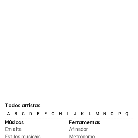
Todos artistas
A
B
C
D
E
F
G
H
I
J
K
L
M
N
O
P
Q
R
Músicas
Ferramentas
Em alta
Afinador
Estilos musicais
Metrônomo