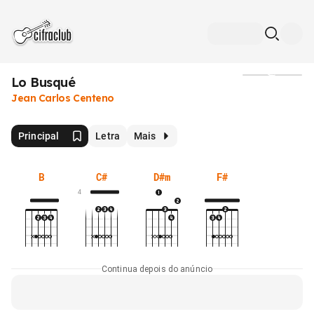
Lo Busqué
Mídia
Jean Carlos Centeno
Principal
Letra
Mais
B
C#
D#m
F#
4
Continua depois do anúncio