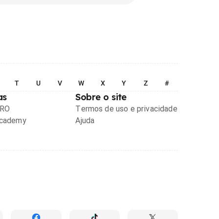
T
U
V
W
X
Y
Z
#
as
Sobre o site
PRO
Termos de uso e privacidade
Academy
Ajuda