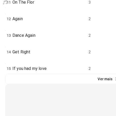
On The Flor
11
3
Again
12
2
Dance Again
13
2
Get Right
14
2
If you had my love
15
2
Ver mais