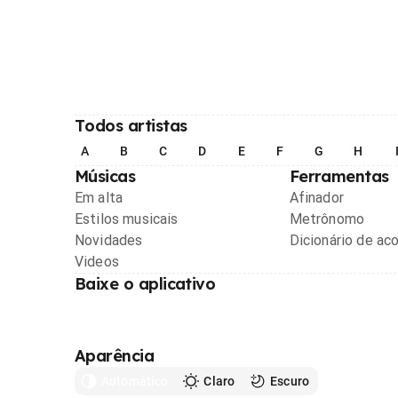
Todos artistas
A
B
C
D
E
F
G
H
Músicas
Ferramentas
Em alta
Afinador
Estilos musicais
Metrônomo
Novidades
Dicionário de ac
Videos
Baixe o aplicativo
Aparência
Automático
Claro
Escuro