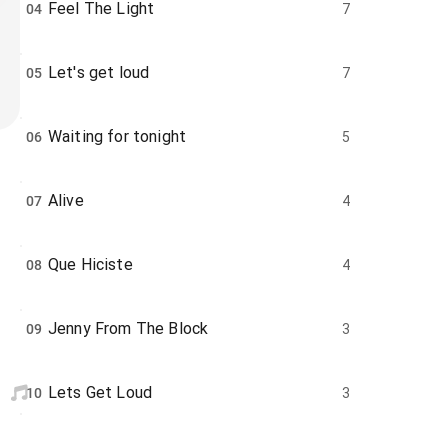
Feel The Light
04
7
Let's get loud
05
7
Waiting for tonight
06
5
Alive
07
4
Que Hiciste
08
4
Jenny From The Block
09
3
Lets Get Loud
10
3