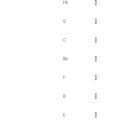
F#
G
C
Bb
F
B
E