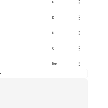
G
D
D
C
Bm