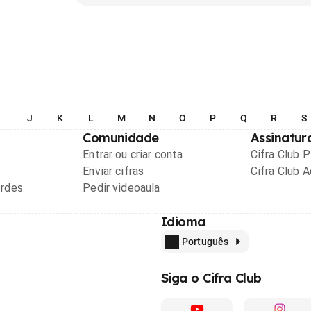
I
J
K
L
M
N
O
P
Q
R
S
Comunidade
Assinatur
Entrar ou criar conta
Cifra Club 
Enviar cifras
Cifra Club 
ordes
Pedir videoaula
Idioma
Português
Siga o Cifra Club