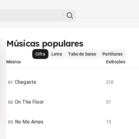
Músicas populares
Cifra
Letra
Tabs de baixo
Partituras
Música
Exibições
Chegaste
01
210
On The Floor
02
51
No Me Ames
03
13