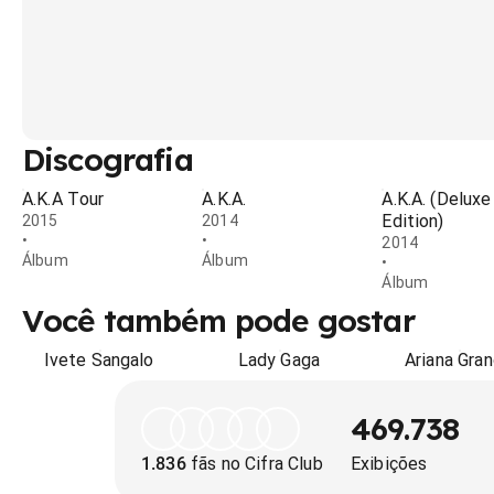
Discografia
A.K.A Tour
A.K.A.
A.K.A. (Deluxe
Edition)
2015
2014
•
•
2014
Álbum
Álbum
•
Álbum
Você também pode gostar
Ivete Sangalo
Lady Gaga
Ariana Gra
469.738
1.836
fãs no Cifra Club
Exibições