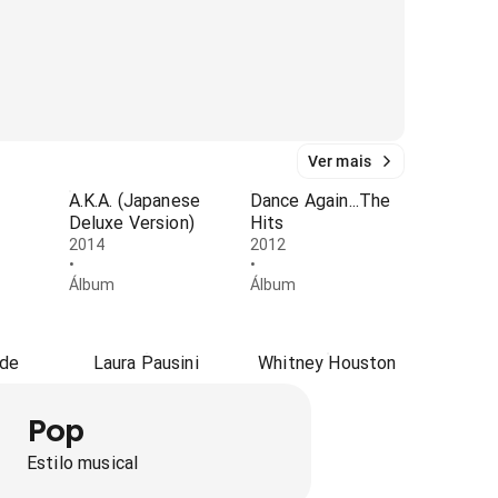
Ver mais
A.K.A. (Japanese
Dance Again...The
Deluxe Version)
Hits
2014
2012
•
•
Álbum
Álbum
nde
Laura Pausini
Whitney Houston
Pop
Estilo musical