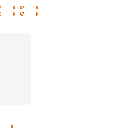
G
D
A7
D
G
D
A7
D
G