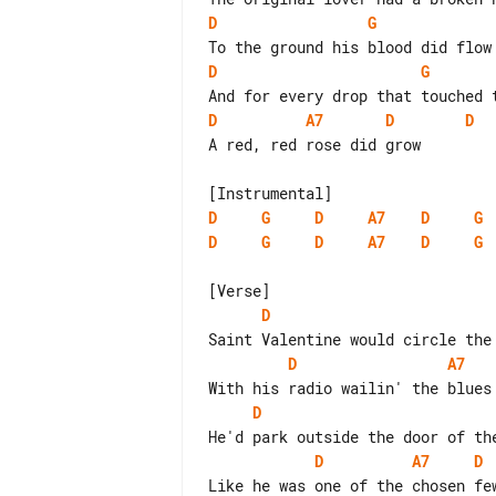
D
G
D
G
D
A7
D
D
A red, red rose did grow

D
G
D
A7
D
G
D
G
D
A7
D
G
D
D
A7
D
D
A7
D
Like he was one of the chosen few