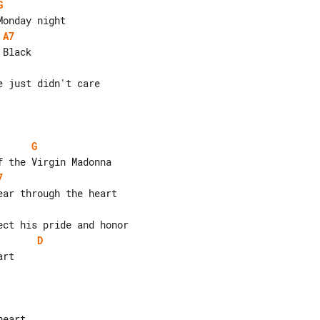
G
A7
G
7
D
rt
