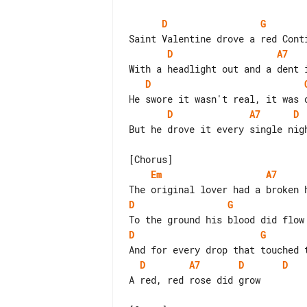
D
G
D
A7
D
D
A7
D
But he drove it every single nigh
Em
A7
D
G
D
G
D
A7
D
D
A red, red rose did grow
