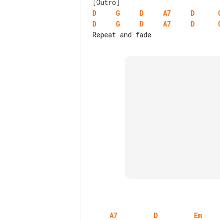
D
G
D
A7
D
D
G
D
A7
D
A7
D
Em