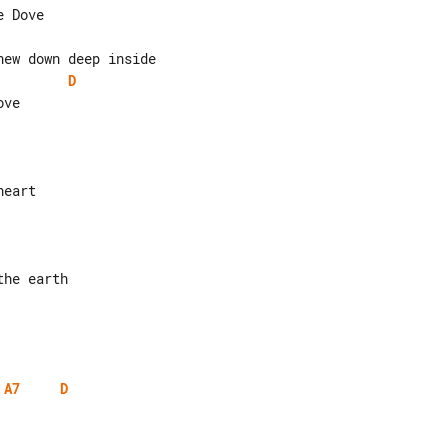
D
ve

A7
D