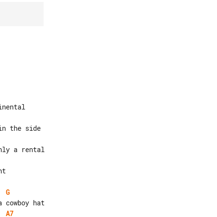
t

G
A7