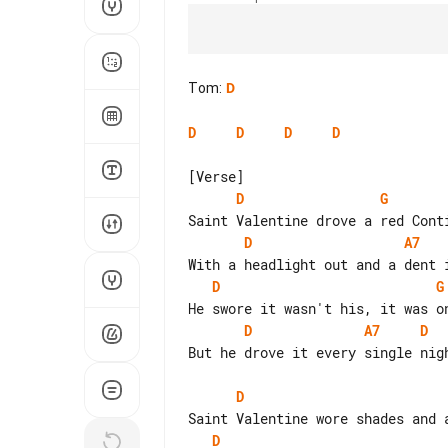
Tom
:
D
D
D
D
D
D
G
D
A7
D
G
D
A7
D
But he drove it every single nigh
D
D