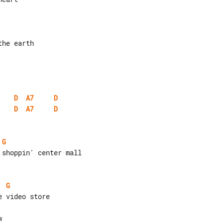
D
A7
D
D
A7
D
G
G

