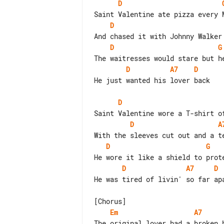
D
D
D
G
D
A7
D
He just wanted his lover back

D
D
A
D
G
D
A7
D
He was tired of livin' so far apa
Em
A7