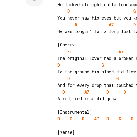
D
G
D
A7
D
He was longin' for a long lost lo
Em
A7
D
G
D
G
D
A7
D
D
A red, red rose did grow

D
G
D
A7
D
G
D