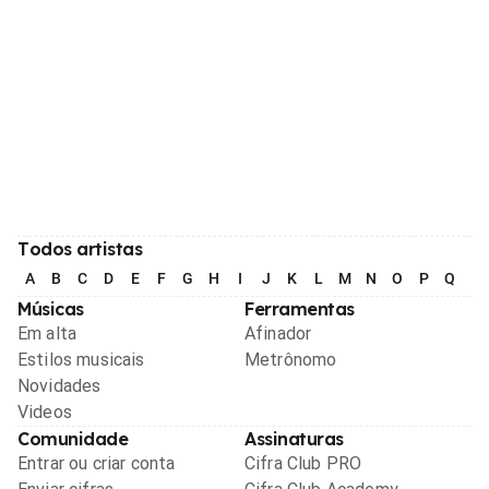
Todos artistas
A
B
C
D
E
F
G
H
I
J
K
L
M
N
O
P
Q
R
Músicas
Ferramentas
Em alta
Afinador
Estilos musicais
Metrônomo
Novidades
Videos
Comunidade
Assinaturas
Entrar ou criar conta
Cifra Club PRO