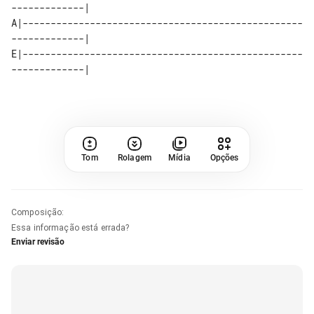
-------------| 

A|--------------------------------------------------
-------------| 

E|--------------------------------------------------
Tom
Rolagem
Mídia
Opções
Composição
:
Essa informação está errada?
Enviar revisão