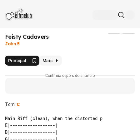
Feisty Cadavers
Mídia
John 5
Principal
Mais
Continua depois do anúncio
Tom
:
C
Main Riff (clean), when the distorted p

E|------------------| 

B|------------------| 

G|------------------| 
