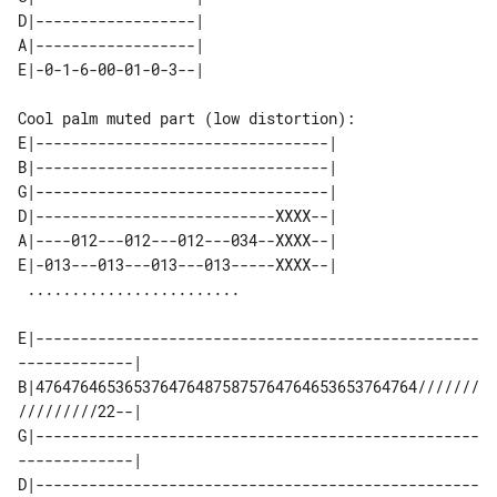
D|------------------| 

A|------------------| 

Cool palm muted part (low distortion):

E|---------------------------------| 

B|---------------------------------| 

G|---------------------------------| 

D|---------------------------XXXX--| 

A|----012---012---012---034--XXXX--| 

E|-013---013---013---013-----XXXX--| 

E|--------------------------------------------------
-------------| 

B|4764764653653764764875875764764653653764764///////
/////////22--| 

G|--------------------------------------------------
-------------| 

D|--------------------------------------------------