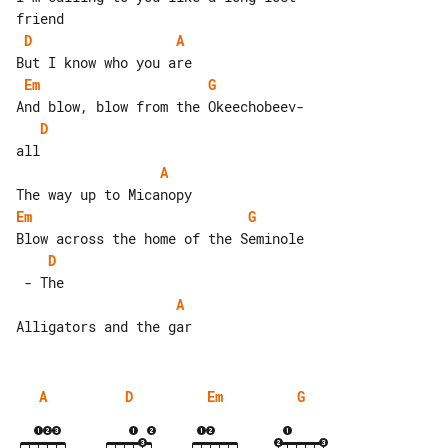
D
A
Em
G
D
A
Em
G
D
A
A
D
Em
G