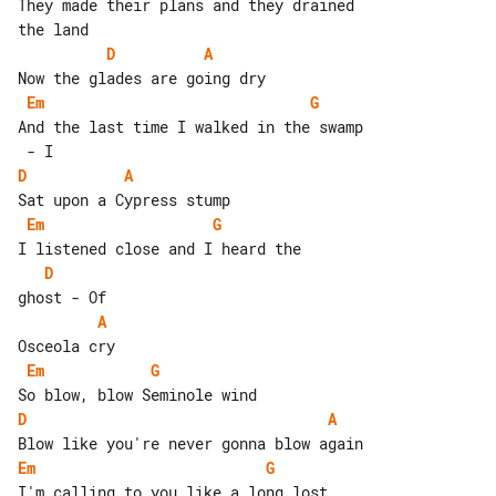
They made their plans and they drained 

D
A
Em
G
And the last time I walked in the swamp

D
A
Em
G
D
A
Em
G
D
A
Em
G
I'm calling to you like a long lost 
