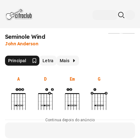
Seminole Wind
Mídia
John Anderson
Principal
Letra
Mais
A
D
Em
G
Continua depois do anúncio