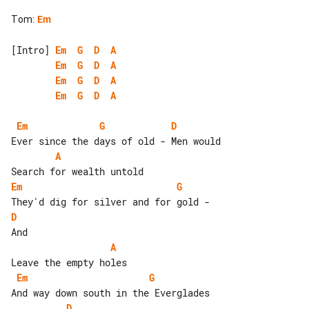
Tom
:
Em
[Intro] 
Em
G
D
A
Em
G
D
A
Em
G
D
A
Em
G
D
A
Em
G
D
A
Em
G
D
A
Em
G
D