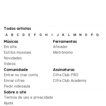
Todos artistas
A
B
C
D
E
F
G
H
I
J
K
L
M
N
O
P
Q
R
Músicas
Ferramentas
Em alta
Afinador
Estilos musicais
Metrônomo
Novidades
Videos
Comunidade
Assinaturas
Entrar ou criar conta
Cifra Club PRO
Enviar cifras
Cifra Club Academy
Pedir videoaula
Sobre o site
Termos de uso e privacidade
Ajuda