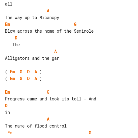
A
Em
G
D
A
Alligators and the gar

( 
Em
G
D
A
( 
Em
G
D
A
 )

Em
G
D
A
Em
G