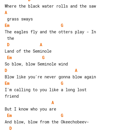
A
Em
G
The eagles fly and the otters play - In

D
A
Em
G
D
A
Em
G
I'm calling to you like a long lost 

A
Em
G
D