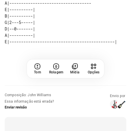
A|-----------------------------------

E|----------| 

B|----------| 

G|2---5-----| 

D|--0-------| 

Tom
Rolagem
Mídia
Opções
Composição
:
John Williams
Envio por
Essa informação está errada?
Enviar revisão