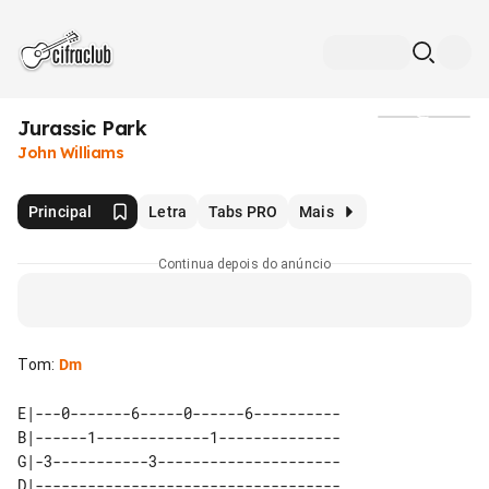
Jurassic Park
Mídia
John Williams
Principal
Letra
Tabs PRO
Mais
Continua depois do anúncio
Tom
:
Dm
E|---0-------6-----0------6----------

B|------1-------------1--------------

G|-3-----------3---------------------

D|-----------------------------------
