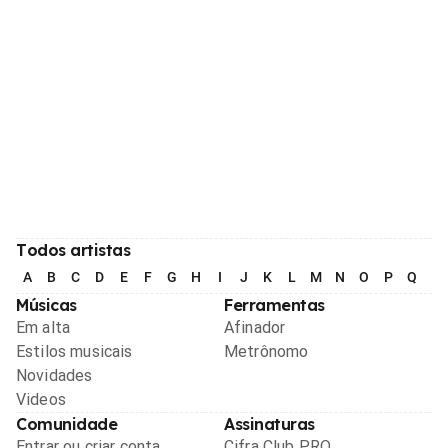
Todos artistas
A
B
C
D
E
F
G
H
I
J
K
L
M
N
O
P
Q
R
Músicas
Ferramentas
Em alta
Afinador
Estilos musicais
Metrônomo
Novidades
Videos
Comunidade
Assinaturas
Entrar ou criar conta
Cifra Club PRO