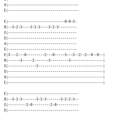
A|-----------------------------------

E|----------------------------0-0-3-

B|--3-2-3----3-2-3----3-2-3---------

G|----------------------------------

D|----------------------------------

A|----------------------------------

E|----------------------------------

E|3---2---0---------2---0-----5---3--2--2--0--0--| 

B|------3-----2-------3---------3----------------| 

G|--------------2--------------------------------| 

D|-----------------------------------------------| 

A|-----------------------------------------------| 

E|-----------------------------------

B|--3-2-3-------3-2-3-------3-2-2-3--

G|---------2-0---------2-0-----------

D|-----------------------------------
