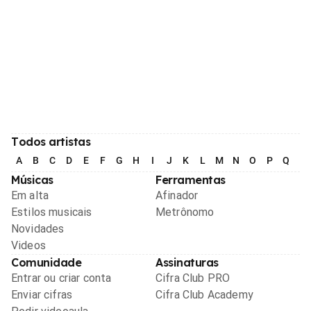
Todos artistas
A
B
C
D
E
F
G
H
I
J
K
L
M
N
O
P
Q
R
Músicas
Ferramentas
Em alta
Afinador
Estilos musicais
Metrônomo
Novidades
Videos
Comunidade
Assinaturas
Entrar ou criar conta
Cifra Club PRO
Enviar cifras
Cifra Club Academy