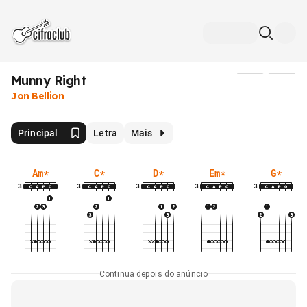
Munny Right
Mídia
Jon Bellion
Principal
Letra
Mais
Am
*
C
*
D
*
Em
*
G
*
3
3
3
3
3
Continua depois do anúncio