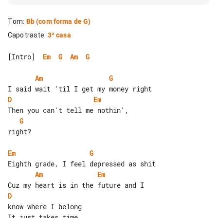
Tom
:
Bb
(com forma de G)
Capotraste
:
3ª casa
[Intro]  
Em
G
Am
G
Am
G
D
Em
G
right?

Em
G
Am
Em
D
know where I belong
