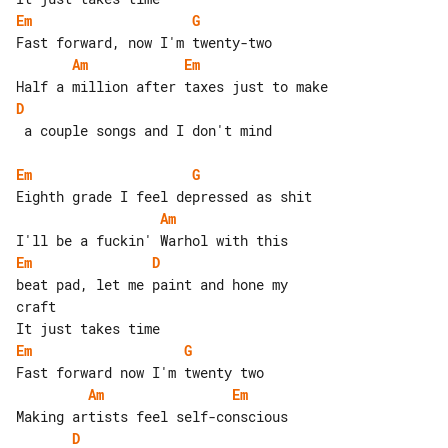
Em
G
Am
Em
D
 a couple songs and I don't mind

Em
G
Am
Em
D
beat pad, let me paint and hone my 

Em
G
Am
Em
D