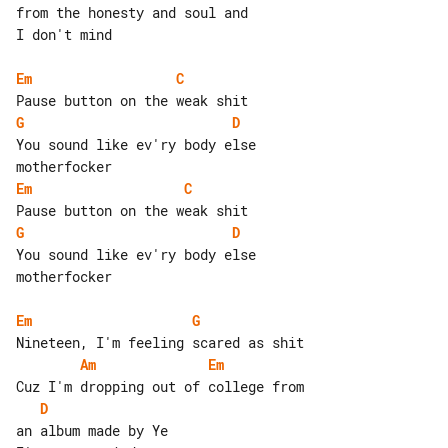
from the honesty and soul and

I don't mind

Em
C
G
D
You sound like ev'ry body else 

Em
C
G
D
You sound like ev'ry body else 

motherfocker

Em
G
Am
Em
D
an album made by Ye
