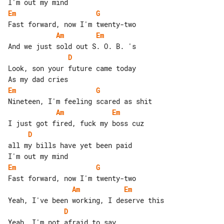
Em
G
Am
Em
D
Look, son your future came today

Em
G
Am
Em
D
all my bills have yet been paid

Em
G
Am
Em
D