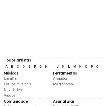
Todos artistas
A
B
C
D
E
F
G
H
I
J
K
L
M
N
O
P
Q
R
Músicas
Ferramentas
Em alta
Afinador
Estilos musicais
Metrônomo
Novidades
Videos
Comunidade
Assinaturas