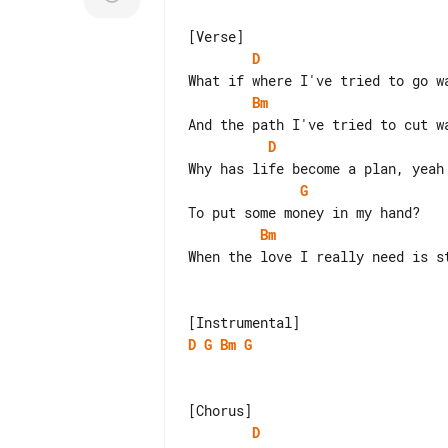
D
Bm
D
G
Bm
When the love I really need is st
D
G
Bm
G
D