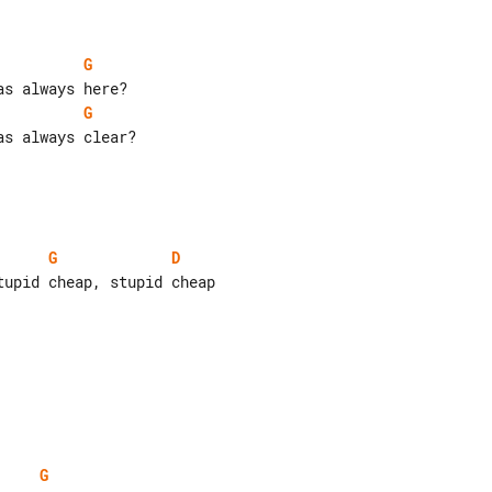
G
G
G
D
upid cheap, stupid cheap

G