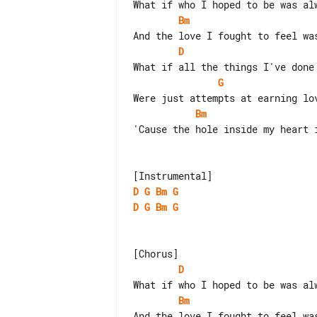
Bm
D
G
Bm
'Cause the hole inside my heart i
D
G
Bm
G
D
G
Bm
G
D
Bm