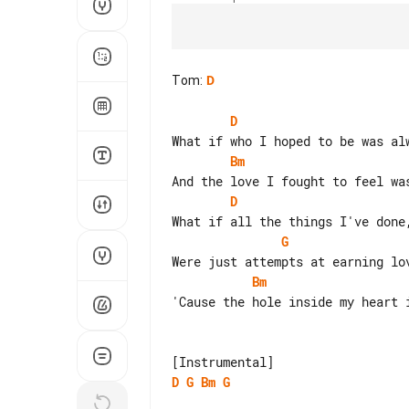
Tom
:
D
D
Bm
D
G
Bm
'Cause the hole inside my heart i
D
G
Bm
G