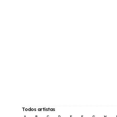
Todos artistas
A
B
C
D
E
F
G
H