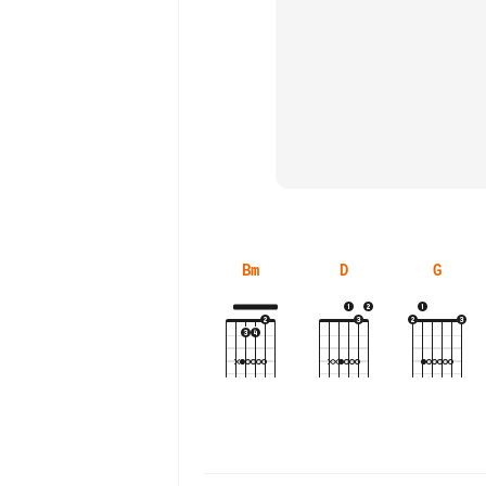
Bm
D
G