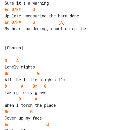
Em
D/F#
G
Em
D/F#
G
          (
A
)

My heart hardening, counting up the

[Chorus]

D
A
Bm
G
D
A
Bm
G
D
A
Bm
G
Em
G