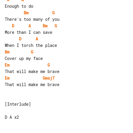
Bm
G
D
A
Bm
G
D
A
Bm
G
Em
G
Em
Gmaj7
That will make me brave

[Interlude]

D A x2
