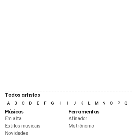
Todos artistas
A
B
C
D
E
F
G
H
I
J
K
L
M
N
O
P
Q
R
Músicas
Ferramentas
Em alta
Afinador
Estilos musicais
Metrônomo
Novidades