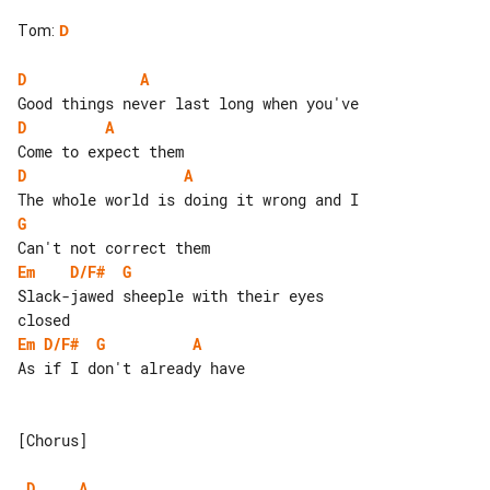
Tom
:
D
D
A
D
A
D
A
G
Em
D/F#
G
Slack-jawed sheeple with their eyes 

Em
D/F#
G
A
As if I don't already have

[Chorus]

D
A