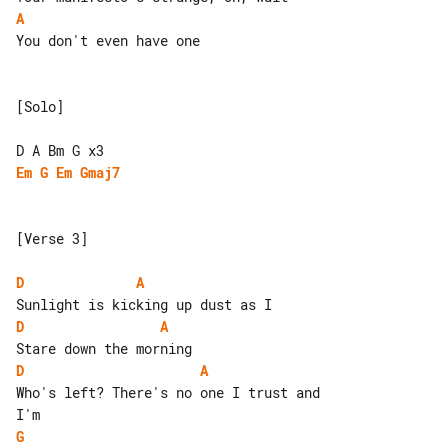
A
You don't even have one

[Solo]

Em
G
Em
Gmaj7
[Verse 3]

D
A
D
A
D
A
Who's left? There's no one I trust and 

G