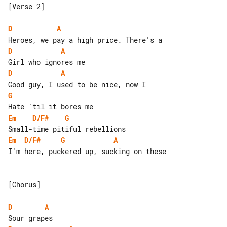
[Verse 2]

D
A
D
A
D
A
G
Em
D/F#
G
Em
D/F#
G
A
I'm here, puckered up, sucking on these

[Chorus]

D
A