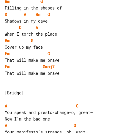
Bm
G
D
A
Bm
G
D
A
Bm
G
Em
G
Em
Gmaj7
That will make me brave

[Bridge]

A
G
You speak and presto-change-o, great—

A
G