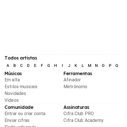
Todos artistas
A
B
C
D
E
F
G
H
I
J
K
L
M
N
O
P
Q
R
Músicas
Ferramentas
Em alta
Afinador
Estilos musicais
Metrônomo
Novidades
Videos
Comunidade
Assinaturas
Entrar ou criar conta
Cifra Club PRO
Enviar cifras
Cifra Club Academy