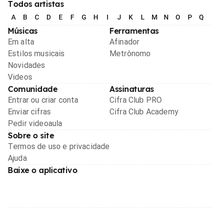
Todos artistas
A
B
C
D
E
F
G
H
I
J
K
L
M
N
O
P
Q
R
Músicas
Ferramentas
Em alta
Afinador
Estilos musicais
Metrônomo
Novidades
Videos
Comunidade
Assinaturas
Entrar ou criar conta
Cifra Club PRO
Enviar cifras
Cifra Club Academy
Pedir videoaula
Sobre o site
Termos de uso e privacidade
Ajuda
Baixe o aplicativo