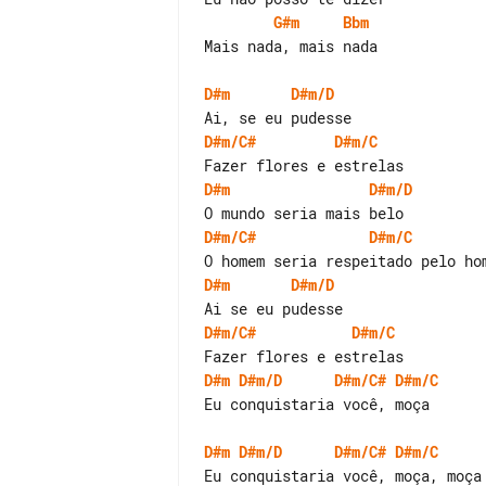
G#m
Bbm
Mais nada, mais nada

D#m
D#m/D
D#m/C#
D#m/C
D#m
D#m/D
D#m/C#
D#m/C
D#m
D#m/D
D#m/C#
D#m/C
D#m
D#m/D
D#m/C#
D#m/C
Eu conquistaria você, moça

D#m
D#m/D
D#m/C#
D#m/C