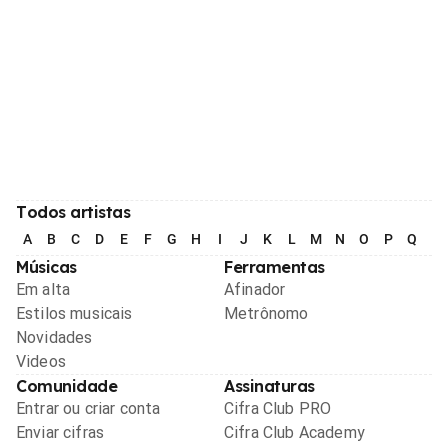
Todos artistas
A
B
C
D
E
F
G
H
I
J
K
L
M
N
O
P
Q
R
Músicas
Ferramentas
Em alta
Afinador
Estilos musicais
Metrônomo
Novidades
Videos
Comunidade
Assinaturas
Entrar ou criar conta
Cifra Club PRO
Enviar cifras
Cifra Club Academy