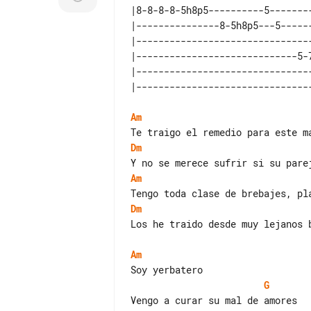
|8-8-8-8-5h8p5----------5-------
|---------------8-5h8p5---5-----
|-------------------------------
|-----------------------------5-
|-------------------------------
Am
Dm
Am
Dm
Los he traido desde muy lejanos b
Am
G