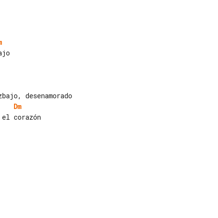
m
jo

Dm
el corazón
