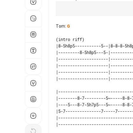
Tom
:
G
|8-5h8p5-----------5--|8-8-8-5h8p
|---------8-5h8p5---5-|----------
|---------------------|----------
|---------------------|----------
|---------------------|----------
|--------------------------------
|--------8-7---------5~-----8-8-7
|----5---8-7-5h7p5---5~-----8-8-7
|5-7---------------7-----7-------
|--------------------------------