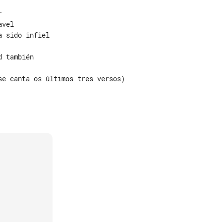


vel

 sido infiel

 también

e canta os últimos tres versos)
