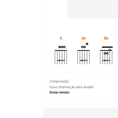
A
Am
Bm
Composição
:
Essa informação está errada?
Enviar revisão