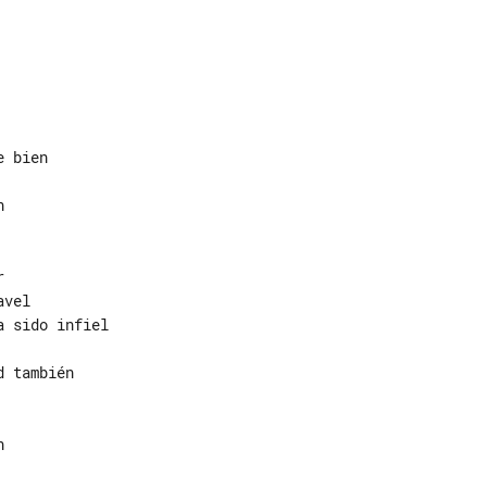




vel

 sido infiel

 también


