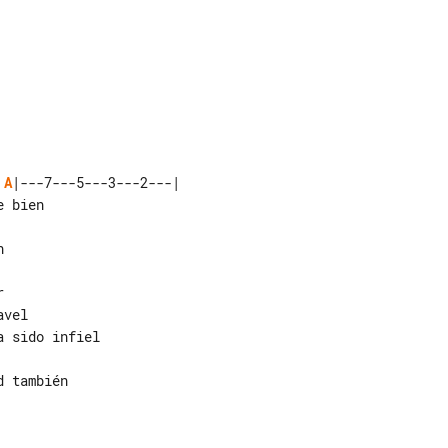
) 
A
|---7---5---3---2---|





vel

 sido infiel

 también
