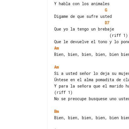
G
D7
Que yo la tengo un brebaje

                        (riff 1)

Am
Bien, bien, bien, bien, bien bien
Am
Si a usted señor lo deja su mujer
Úntese en el alma pomadita de cla
Y para la señora que el marido ha
(riff 1)

No se preocupe busquese uno usted
Bm
Bien, bien, bien, bien, bien bien