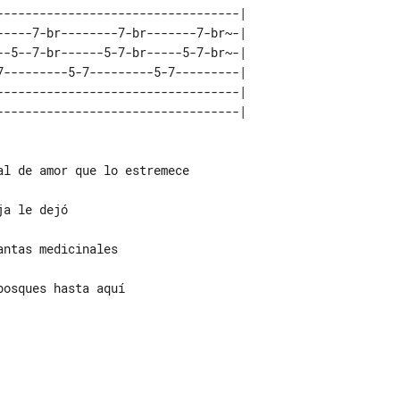
----------------------------------| 

-----7-br--------7-br-------7-br~-| 

--5--7-br------5-7-br-----5-7-br~-| 

7---------5-7---------5-7---------| 

----------------------------------| 

osques hasta aquí
