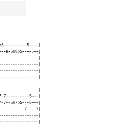
5----------5----| 

--8-5h8p5----5--| 

----------------| 

----------------| 

----------------| 

----------------| 

-7----------5~--| 

-7--5h7p5---5~--| 

----------7----7| 

----------------| 
