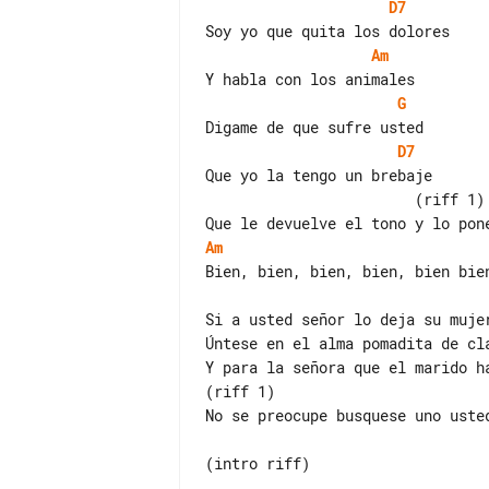
D7
Am
G
D7
                        (riff 1
Am
Bien, bien, bien, bien, bien bien
Si a usted señor lo deja su mujer
Úntese en el alma pomadita de cla
Y para la señora que el marido ha
(riff 1)

No se preocupe busquese uno usted
(intro riff)
