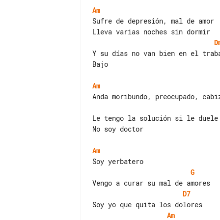
Am
Sufre de depresión, mal de amor

D
Y su días no van bien en el traba
Bajo

Am
Le tengo la solución si le duele 
No soy doctor

Am
G
D7
Am