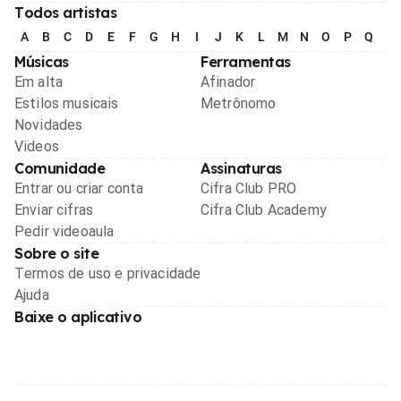
Todos artistas
A
B
C
D
E
F
G
H
I
J
K
L
M
N
O
P
Q
R
Músicas
Ferramentas
Em alta
Afinador
Estilos musicais
Metrônomo
Novidades
Videos
Comunidade
Assinaturas
Entrar ou criar conta
Cifra Club PRO
Enviar cifras
Cifra Club Academy
Pedir videoaula
Sobre o site
Termos de uso e privacidade
Ajuda
Baixe o aplicativo