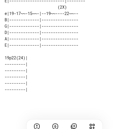
E|------------------------|--------

                       (2X)        

e|19-17~~-15~~-|--19~~----22~~--

B|-------------|----------------

G|-------------|----------------

D|-------------|----------------

A|-------------|----------------

E|-------------|----------------

19p22(24)| 

---------| 

---------| 

---------| 

---------| 

---------| 
