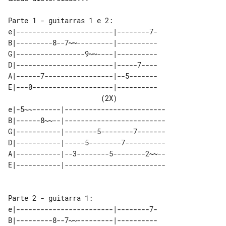
Parte 1 - guitarras 1 e 2:

e|------------------------|--------7-

B|---------8--7~~---------|----------

G|-----------------9~~----|----------

D|------------------------|-----7----

A|------7-----------------|--5-------

E|---0--------------------|----------

                       (2X)          

e|-5~~-------|-------------------------

B|------8~~--|-------------------------

G|-----------|--------5--------7-------

D|-----------|-----5--------7----------

A|-----------|--3--------5--------2~~--

E|-----------|-------------------------

Parte 2 - guitarra 1: 

e|------------------------|--------7-

B|---------8--7~~---------|----------
