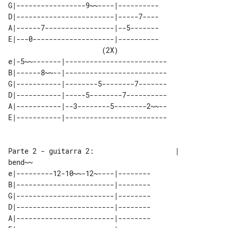
G|-----------------9~~----|----------

D|------------------------|-----7----

A|------7-----------------|--5-------

E|---0--------------------|----------

                       (2X)          

e|-5~~-------|-------------------------

B|------8~~--|-------------------------

G|-----------|--------5--------7-------

D|-----------|-----5--------7----------

A|-----------|--3--------5--------2~~--

E|-----------|-------------------------

Parte 2 - guitarra 2:                    |                           
bend~~

e|---------12-10~~-12~----|--------

B|------------------------|--------

G|------------------------|--------

D|------------------------|--------

A|------------------------|--------
