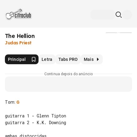
The Hellion
Mídia
Judas Priest
Principal
Letra
Tabs PRO
Mais
Continua depois do anúncio
Tom
:
G
guitarra 1 - Glenn Tipton

guitarra 2 - K.K. Downing

ambas distorcidas...
