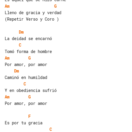
Am
G
Lleno de gracia y verdad

(Repetir Verso y Coro )

Dm
C
Am
G
Dm
C
Am
G
Por amor, por amor

F
C