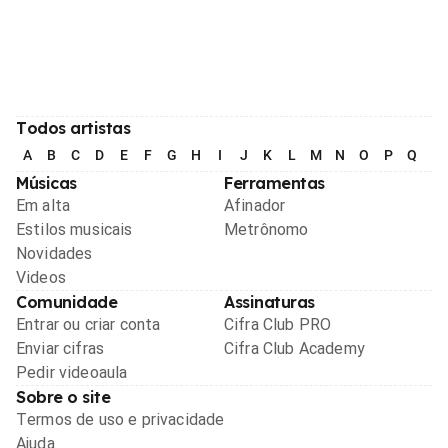
Todos artistas
A
B
C
D
E
F
G
H
I
J
K
L
M
N
O
P
Q
R
Músicas
Ferramentas
Em alta
Afinador
Estilos musicais
Metrônomo
Novidades
Videos
Comunidade
Assinaturas
Entrar ou criar conta
Cifra Club PRO
Enviar cifras
Cifra Club Academy
Pedir videoaula
Sobre o site
Termos de uso e privacidade
Ajuda