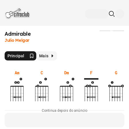
Admirable
Mídia
Julio Melgar
Principal
Mais
Am
C
Dm
F
G
Continua depois do anúncio