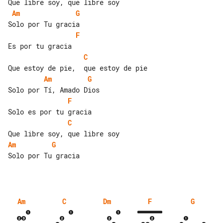
Am
G
F
C
Am
G
F
C
Am
G
Solo por Tu gracia

Am
C
Dm
F
G