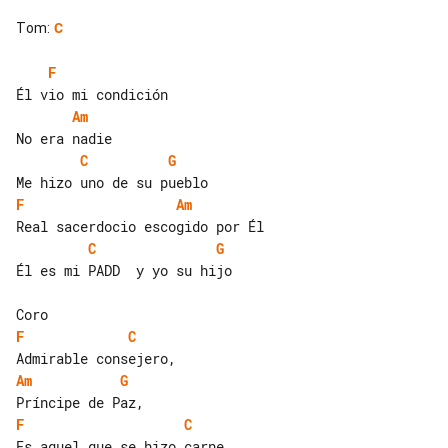
Tom
:
C
F
Am
C
G
F
Am
C
G
Él es mi PADD  y yo su hijo

F
C
Am
G
F
C